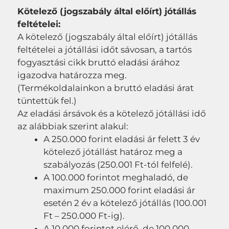
Kötelező (jogszabály által előírt) jótállás
feltételei:
A kötelező (jogszabály által előírt) jótállás
feltételei a jótállási időt sávosan, a tartós
fogyasztási cikk bruttó eladási árához
igazodva határozza meg.
(Termékoldalainkon a bruttó eladási árat
tüntettük fel.)
Az eladási ársávok és a kötelező jótállási idő
az alábbiak szerint alakul:
A 250.000 forint eladási ár felett 3 év
kötelező jótállást határoz meg a
szabályozás (250.001 Ft-tól felfelé).
A 100.000 forintot meghaladó, de
maximum 250.000 forint eladási ár
esetén 2 év a kötelező jótállás (100.001
Ft – 250.000 Ft-ig).
A 10.000 forintot elérő, de 100.000