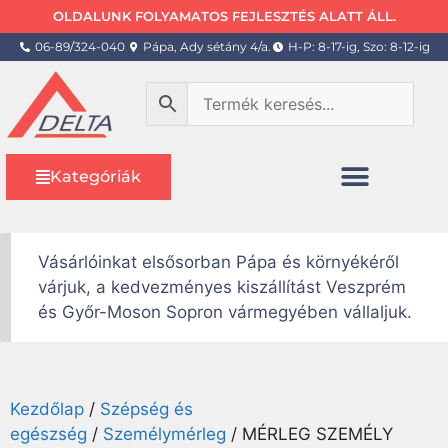
OLDALUNK FOLYAMATOS FEJLESZTÉS ALATT ÁLL.
06-89/324-040
Pápa, Ady sétány 4/a.
H-P: 8-17-ig, Szo: 8-12-ig
Kategóriák
Vásárlóinkat elsősorban Pápa és környékéről
várjuk, a kedvezményes kiszállítást Veszprém
és Győr-Moson Sopron vármegyében vállaljuk.
Kezdőlap
/
Szépség és
egészség
/
Személymérleg
/ MÉRLEG SZEMÉLY