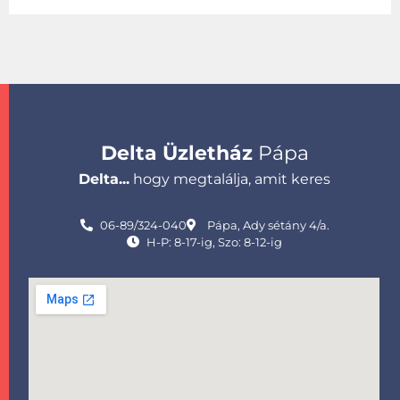
Delta Üzletház
Pápa
Delta...
hogy megtalálja, amit keres
06-89/324-040
Pápa, Ady sétány 4/a.
H-P: 8-17-ig, Szo: 8-12-ig