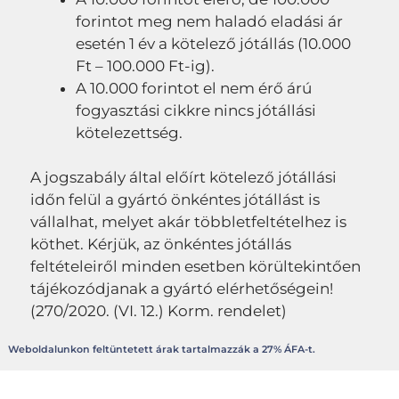
forintot meg nem haladó eladási ár
esetén 1 év a kötelező jótállás (10.000
Ft – 100.000 Ft-ig).
A 10.000 forintot el nem érő árú
fogyasztási cikkre nincs jótállási
kötelezettség.
A jogszabály által előírt kötelező jótállási
időn felül a gyártó önkéntes jótállást is
vállalhat, melyet akár többletfeltételhez is
köthet. Kérjük, az önkéntes jótállás
feltételeiről minden esetben körültekintően
tájékozódjanak a gyártó elérhetőségein!
(270/2020. (VI. 12.) Korm. rendelet)
Weboldalunkon feltüntetett árak tartalmazzák a 27% ÁFA-t.