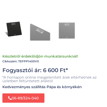
Készletről érdeklődjön munkatársunknál!
Cikkszám: TEFPP1400V0
Fogyasztói ár:
6 600
Ft
*
*A honlapon online megjelenített árak eltérhetnek az
üzletben feltüntetett áraktól
Kedvezményes szállítás Pápa és környékén
06-89/324-040