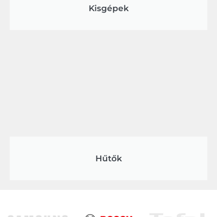
Kisgépek
Hűtők