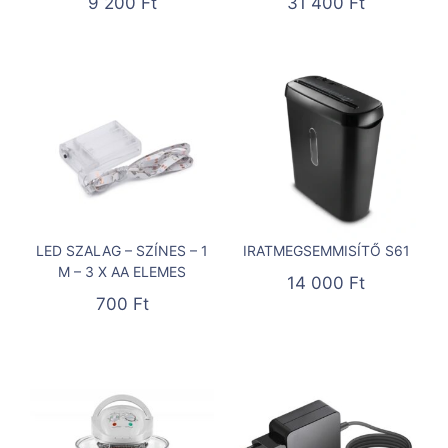
9 200
Ft
31 400
Ft
LED SZALAG – SZÍNES – 1
IRATMEGSEMMISÍTŐ S61
M – 3 X AA ELEMES
14 000
Ft
700
Ft