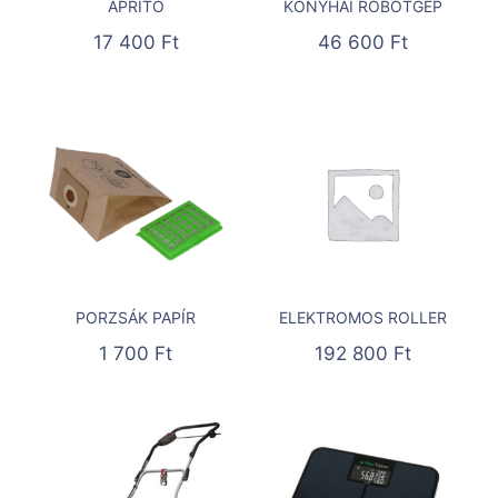
APRÍTÓ
KONYHAI ROBOTGÉP
17 400
Ft
46 600
Ft
PORZSÁK PAPÍR
ELEKTROMOS ROLLER
1 700
Ft
192 800
Ft