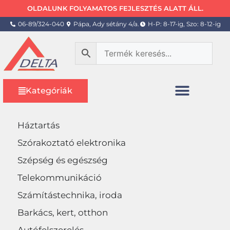
OLDALUNK FOLYAMATOS FEJLESZTÉS ALATT ÁLL.
06-89/324-040
Pápa, Ady sétány 4/a.
H-P: 8-17-ig, Szo: 8-12-ig
Kategóriák
Háztartás
Szórakoztató elektronika
Szépség és egészség
Telekommunikáció
Számítástechnika, iroda
Barkács, kert, otthon