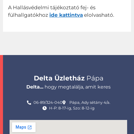
A Hallásvédelmi tájékoztató fej- és
fülhallgatókhoz
ide kattintva
elolvasható.
Delta Üzletház
Pápa
Delta...
hogy megtalálja, amit keres
06-89/324-040
Pápa, Ady sétány 4/a.
H-P: 8-17-ig, Szo: 8-12-ig