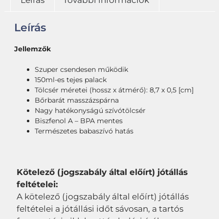
Leírás
További információk
Leírás
Jellemzők
Szuper csendesen működik
150ml-es tejes palack
Tölcsér méretei (hossz x átmérő): 8,7 x 0,5 [cm]
Bőrbarát masszázspárna
Nagy hatékonyságú szívótölcsér
Biszfenol A – BPA mentes
Természetes babaszívó hatás
Kötelező (jogszabály által előírt) jótállás
feltételei:
A kötelező (jogszabály által előírt) jótállás
feltételei a jótállási időt sávosan, a tartós