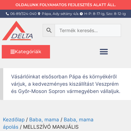
OLDALUNK FOLYAMATOS FEJLESZTÉS ALATT ÁLL.
06-89/324-040
Pápa, Ady sétány 4/a.
H-P: 8-17-ig, Szo: 8-12-ig
Kategóriák
Vásárlóinkat elsősorban Pápa és környékéről
várjuk, a kedvezményes kiszállítást Veszprém
és Győr-Moson Sopron vármegyében vállaljuk.
Kezdőlap
/
Baba, mama
/
Baba, mama
ápolás
/ MELLSZÍVÓ MANUÁLIS