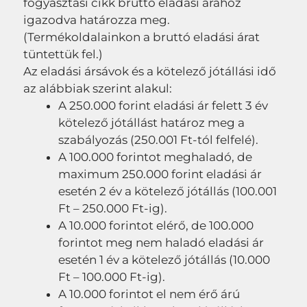
fogyasztási cikk bruttó eladási árához
igazodva határozza meg.
(Termékoldalainkon a bruttó eladási árat
tüntettük fel.)
Az eladási ársávok és a kötelező jótállási idő
az alábbiak szerint alakul:
A 250.000 forint eladási ár felett 3 év
kötelező jótállást határoz meg a
szabályozás (250.001 Ft-tól felfelé).
A 100.000 forintot meghaladó, de
maximum 250.000 forint eladási ár
esetén 2 év a kötelező jótállás (100.001
Ft – 250.000 Ft-ig).
A 10.000 forintot elérő, de 100.000
forintot meg nem haladó eladási ár
esetén 1 év a kötelező jótállás (10.000
Ft – 100.000 Ft-ig).
A 10.000 forintot el nem érő árú