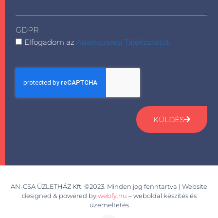
GDPR
Elfogadom az
Adatkezelési Tájékoztatót.
KÜLDÉS
AN-CSA ÜZLETHÁZ Kft. ©2023. Minden jog fenntartva | Website
designed & powered by
webfy.hu
– weboldal készítés és
üzemeltetés