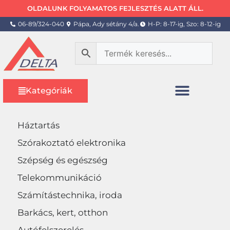
OLDALUNK FOLYAMATOS FEJLESZTÉS ALATT ÁLL.
06-89/324-040
Pápa, Ady sétány 4/a.
H-P: 8-17-ig, Szo: 8-12-ig
Kategóriák
Háztartás
Szórakoztató elektronika
Szépség és egészség
Telekommunikáció
Számítástechnika, iroda
Barkács, kert, otthon