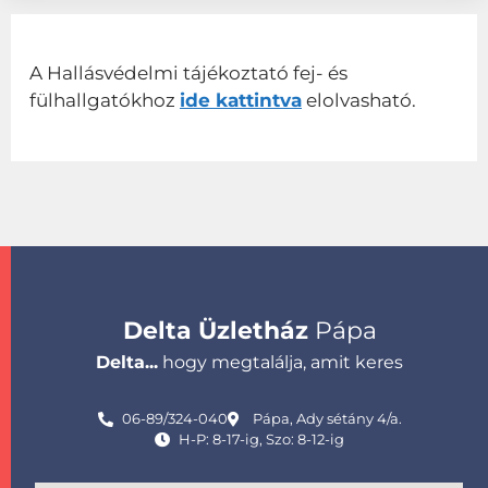
A Hallásvédelmi tájékoztató fej- és
fülhallgatókhoz
ide kattintva
elolvasható.
Delta Üzletház
Pápa
Delta...
hogy megtalálja, amit keres
06-89/324-040
Pápa, Ady sétány 4/a.
H-P: 8-17-ig, Szo: 8-12-ig