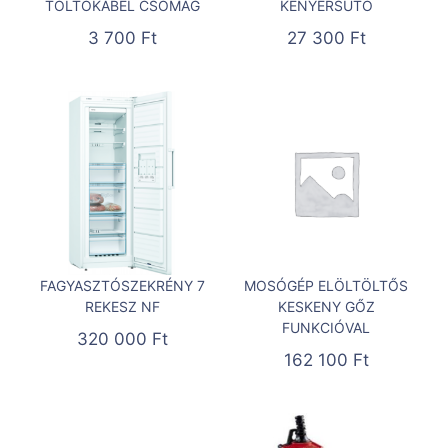
TÖLTŐKÁBEL CSOMAG
KENYÉRSÜTŐ
3 700
Ft
27 300
Ft
FAGYASZTÓSZEKRÉNY 7
MOSÓGÉP ELÖLTÖLTŐS
REKESZ NF
KESKENY GŐZ
FUNKCIÓVAL
320 000
Ft
162 100
Ft