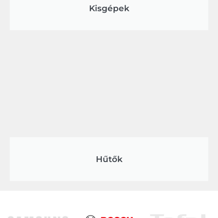
Kisgépek
Hűtők