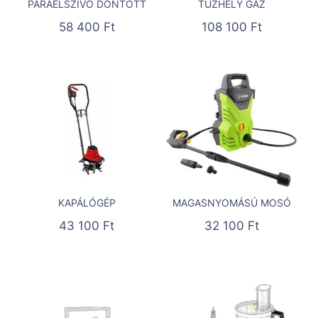
PÁRAELSZÍVÓ DÖNTÖTT
TŰZHELY GÁZ
58 400
Ft
108 100
Ft
KAPÁLÓGÉP
MAGASNYOMÁSÚ MOSÓ
43 100
Ft
32 100
Ft