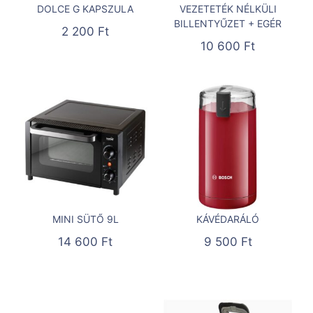
DOLCE G KAPSZULA
VEZETETÉK NÉLKÜLI
BILLENTYŰZET + EGÉR
2 200
Ft
10 600
Ft
MINI SÜTŐ 9L
KÁVÉDARÁLÓ
14 600
Ft
9 500
Ft