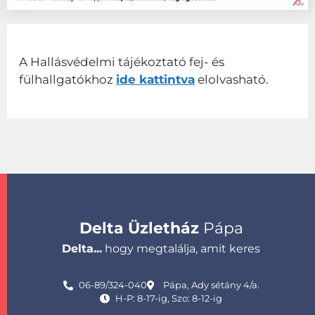
A Hallásvédelmi tájékoztató fej- és
fülhallgatókhoz
ide kattintva
elolvasható.
Delta Üzletház
Pápa
Delta...
hogy megtalálja, amit keres
06-89/324-040
Pápa, Ady sétány 4/a.
H-P: 8-17-ig, Szo: 8-12-ig