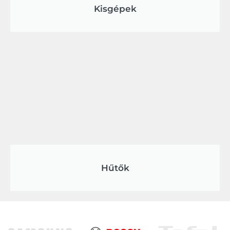
Kisgépek
Hűtők