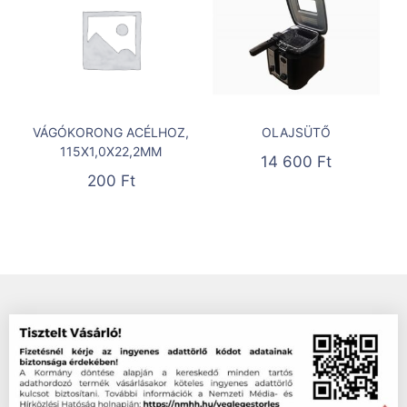
VÁGÓKORONG ACÉLHOZ,
OLAJSÜTŐ
115X1,0X22,2MM
14 600
Ft
200
Ft