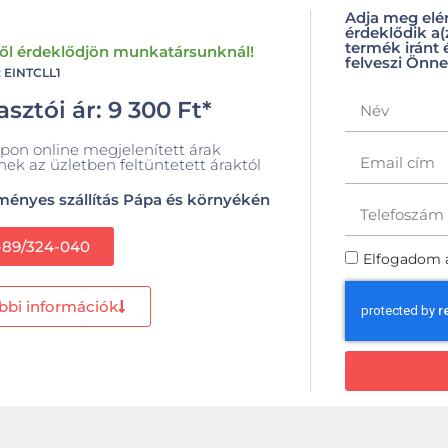
Adja meg elé
érdeklődik a
termék iránt 
ről érdeklődjön munkatársunknál!
felveszi Önne
 EINTCLL1
sztói ár:
9 300
Ft
*
pon online megjelenített árak
nek az üzletben feltüntetett áraktól
ényes szállítás Pápa és környékén
-89/324-040
Elfogadom 
bbi információk