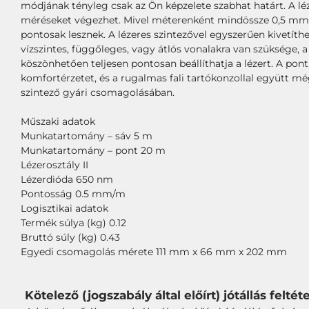
módjának tényleg csak az Ön képzelete szabhat határt. A lé
méréseket végezhet. Mivel méterenként mindössze 0,5 mm-es 
pontosak lesznek. A lézeres szintezővel egyszerűen kivetíthe
vízszintes, függőleges, vagy átlós vonalakra van szüksége, 
köszönhetően teljesen pontosan beállíthatja a lézert. A pont
komfortérzetet, és a rugalmas fali tartókonzollal együtt m
szintező gyári csomagolásában.
Műszaki adatok
Munkatartomány – sáv 5 m
Munkatartomány – pont 20 m
Lézerosztály II
Lézerdióda 650 nm
Pontosság 0.5 mm/m
Logisztikai adatok
Termék súlya (kg) 0.12
Bruttó súly (kg) 0.43
Egyedi csomagolás mérete 111 mm x 66 mm x 202 mm
Kötelező (jogszabály által előírt) jótállás feltéte