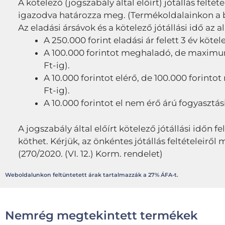
A kötelező (jogszabály által előírt) jótállás feltét
igazodva határozza meg. (Termékoldalainkon a bru
Az eladási ársávok és a kötelező jótállási idő az a
A 250.000 forint eladási ár felett 3 év kötel
A 100.000 forintot meghaladó, de maximum 2
Ft-ig).
A 10.000 forintot elérő, de 100.000 forintot
Ft-ig).
A 10.000 forintot el nem érő árú fogyasztási
A jogszabály által előírt kötelező jótállási időn fe
köthet. Kérjük, az önkéntes jótállás feltételeir
(270/2020. (VI. 12.) Korm. rendelet)
Weboldalunkon feltüntetett árak tartalmazzák a 27% ÁFA-t.
Nemrég megtekintett termékek