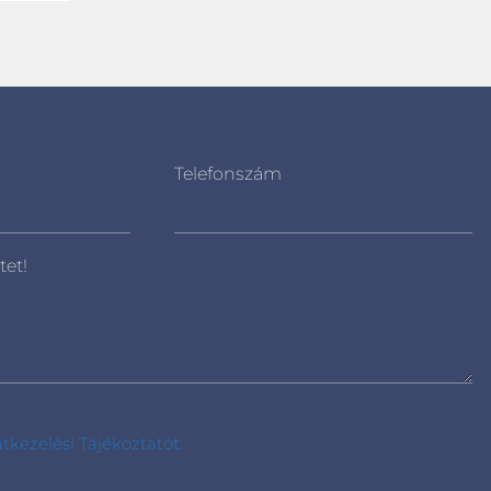
Telefonszám
tet!
tkezelési Tájékoztatót.