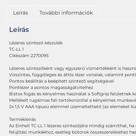
Leírás
További információk
Leírás
Lézeres szintező készülék
TC-LL 1
Cikkszám 2270095
Lézeres szintezőként vagy egyszerű vízmértékként is haszn
Vízszintes, függőleges és átlós lézer vonalak, valamint pont
Pontos beállítás a beépített szintező segítségével
Pontlézer a pontos magasságátvitelhez
Biztos fogás és kényelmes használat a Softgrip felületnek 
Mellékelt rugalmas fali tartókonzollal a kényelmes munka
2x 1,5 V AAA típusú elemmel üzemeltethető (az elemeket kü
Termékleírás
Az Einhell TC-LL 1 lézeres szintezőjére mindig számíthat, 
felújítási munkákhoz, esetleg bútorok összeszereléséhez hasz