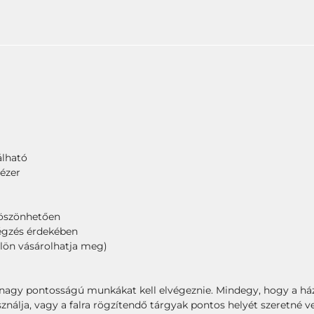
álható
lézer
köszönhetően
végzés érdekében
lön vásárolhatja meg)
ha nagy pontosságú munkákat kell elvégeznie. Mindegy, hogy a h
nálja, vagy a falra rögzítendő tárgyak pontos helyét szeretné ve