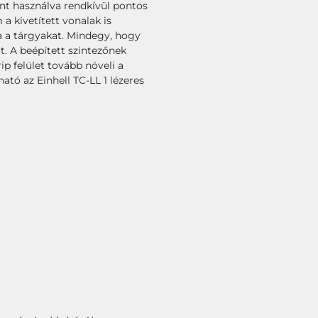
ént használva rendkívül pontos
 kivetített vonalak is
ra a tárgyakat. Mindegy, hogy
t. A beépített szintezőnek
ip felület tovább növeli a
tó az Einhell TC-LL 1 lézeres