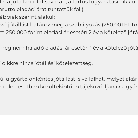
elei a jótállási időt sávosan, a tartós fogyasztási cikk 
ttó eladási árat tüntettük fel.)
lábbiak szerint alakul:
ező jótállást határoz meg a szabályozás (250.001 Ft-tól 
50.000 forint eladási ár esetén 2 év a kötelező jótál
 meg nem haladó eladási ár esetén 1 év a kötelező jótá
 cikkre nincs jótállási kötelezettség.
lül a gyártó önkéntes jótállást is vállalhat, melyet akár
ől minden esetben körültekintően tájékozódjanak a gyár