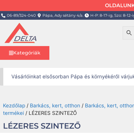
OLDALUNK 
06-89/324-040
Pápa, Ady sétány 4/a.
H-P: 8-17-ig, Szo: 8-12-i
Kategóriák
Vásárlóinkat elsősorban Pápa és környékéről várj
Kezdőlap
/
Barkács, kert, otthon
/
Barkács, kert, otth
termékei
/ LÉZERES SZINTEZŐ
LÉZERES SZINTEZŐ