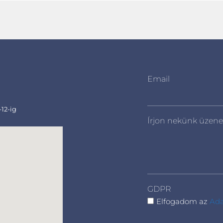
Email
-12-ig
Írjon nekünk üzene
GDPR
Elfogadom az
Ada