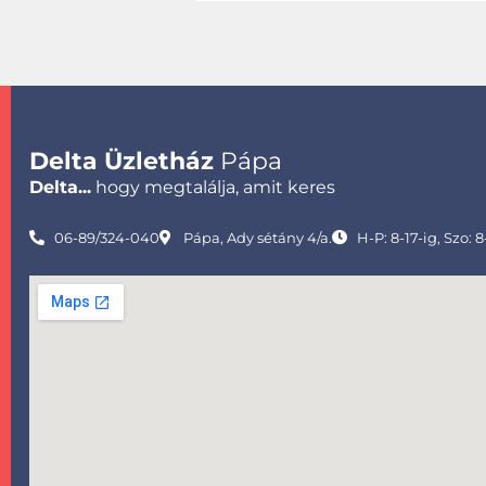
Delta Üzletház
Pápa
Delta...
hogy megtalálja, amit keres
06-89/324-040
Pápa, Ady sétány 4/a.
H-P: 8-17-ig, Szo: 8