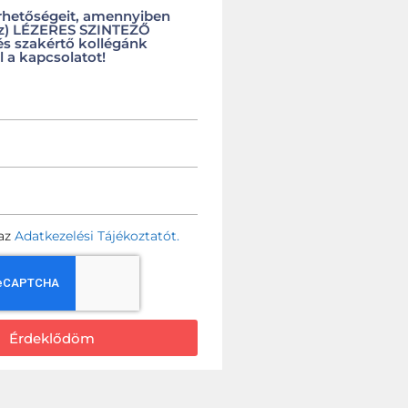
rhetőségeit, amennyiben
(z) LÉZERES SZINTEZŐ
és szakértő kollégánk
l a kapcsolatot!
az
Adatkezelési Tájékoztatót.
Érdeklődöm