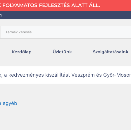
FOLYAMATOS FEJLESZTÉS ALATT ÁLL.
g
Kezdőlap
Üzletünk
Szolgáltatásaink
uk, a kedvezményes kiszállítást Veszprém és Győr-Moso
on egyéb