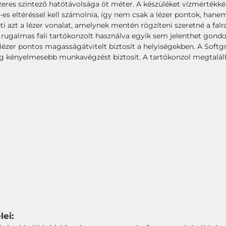
zeres szintező hatótávolsága öt méter. A készüléket vízmértékk
eltéréssel kell számolnia, így nem csak a lézer pontok, hanem a
ti azt a lézer vonalat, amelynek mentén rögzíteni szeretné a fal
a rugalmas fali tartókonzolt használva egyik sem jelenthet gondo
lézer pontos magasságátvitelt biztosít a helyiségekben. A Softgr
ég kényelmesebb munkavégzést biztosít. A tartókonzol megtalálha
lei: