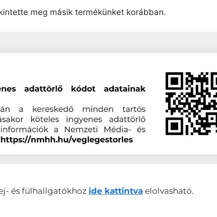
intette meg másik termékünket korábban.
ej- és fülhallgatókhoz
ide kattintva
elolvasható.