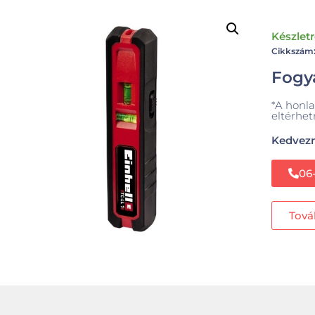
Készlet
Cikkszám:
Fogya
*A honla
eltérhet
Kedvezm
06
Tová