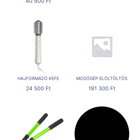
40 900
Ft
HAJFORMÁZÓ KEFE
MOSÓGÉP ELÖLTÖLTŐS
24 500
Ft
191 300
Ft