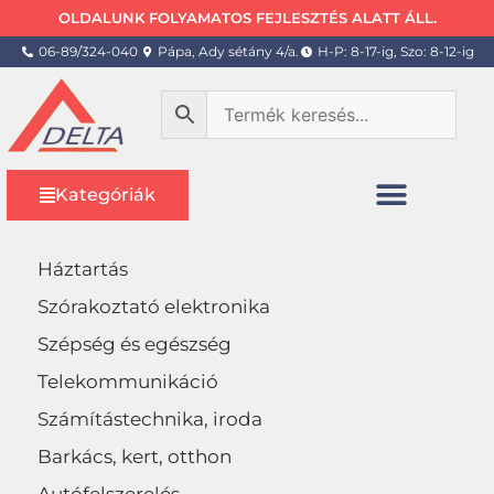
OLDALUNK FOLYAMATOS FEJLESZTÉS ALATT ÁLL.
06-89/324-040
Pápa, Ady sétány 4/a.
H-P: 8-17-ig, Szo: 8-12-ig
Kategóriák
Háztartás
Szórakoztató elektronika
Szépség és egészség
Telekommunikáció
Számítástechnika, iroda
Barkács, kert, otthon