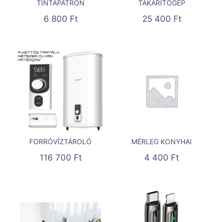
TINTAPATRON
TAKARÍTÓGÉP
6 800
Ft
25 400
Ft
FORRÓVÍZTÁROLÓ
MÉRLEG KONYHAI
116 700
Ft
4 400
Ft