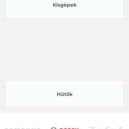
Kisgépek
Hűtők