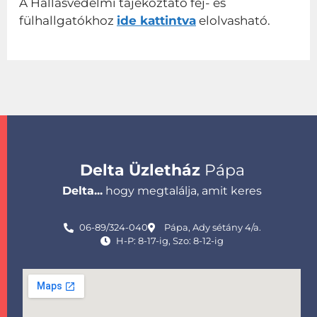
A Hallásvédelmi tájékoztató fej- és
fülhallgatókhoz
ide kattintva
elolvasható.
Delta Üzletház
Pápa
Delta...
hogy megtalálja, amit keres
06-89/324-040
Pápa, Ady sétány 4/a.
H-P: 8-17-ig, Szo: 8-12-ig