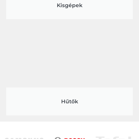
Kisgépek
Hűtők