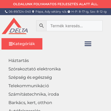
OLDALUNK FOLYAMATOS FEJLESZTÉS ALATT ÁLL.
06-89/324-040
Pápa, Ady sétány 4/a.
H-P: 8-17-ig, Szo: 8-12-ig
Kategóriák
Háztartás
Szórakoztató elektronika
Szépség és egészség
Telekommunikáció
Számítástechnika, iroda
Barkács, kert, otthon