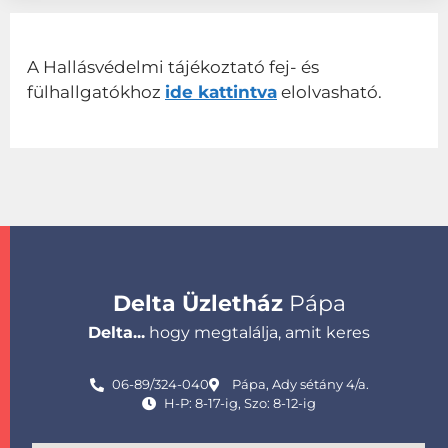
A Hallásvédelmi tájékoztató fej- és
fülhallgatókhoz
ide kattintva
elolvasható.
Delta Üzletház
Pápa
Delta...
hogy megtalálja, amit keres
06-89/324-040
Pápa, Ady sétány 4/a.
H-P: 8-17-ig, Szo: 8-12-ig