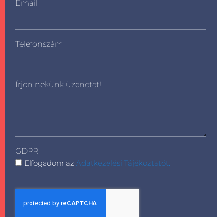
Email
Telefonszám
Írjon nekünk üzenetet!
GDPR
Elfogadom az
Adatkezelési Tájékoztatót.