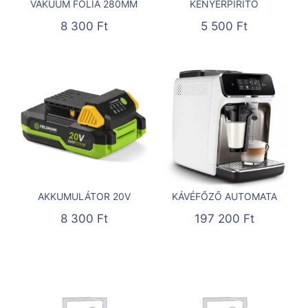
VÁKUUM FÓLIA 280MM
KENYÉRPIRÍTÓ
8 300
Ft
5 500
Ft
AKKUMULÁTOR 20V
KÁVÉFŐZŐ AUTOMATA
8 300
Ft
197 200
Ft