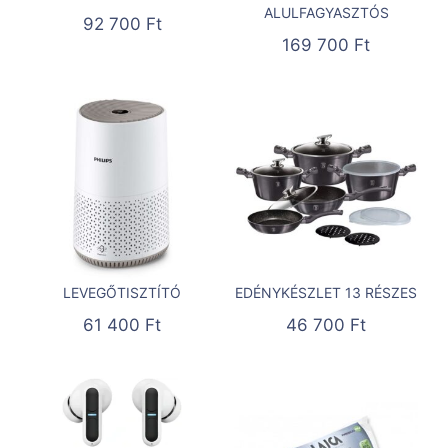
ALULFAGYASZTÓS
92 700
Ft
169 700
Ft
LEVEGŐTISZTÍTÓ
EDÉNYKÉSZLET 13 RÉSZES
61 400
Ft
46 700
Ft