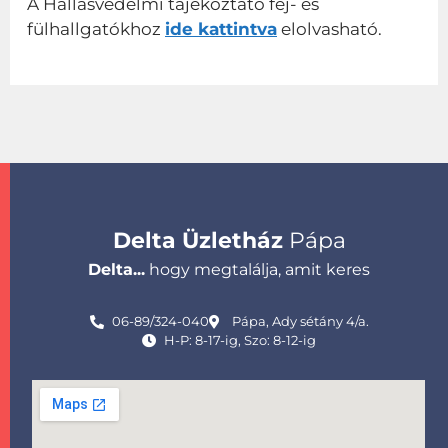
A Hallásvédelmi tájékoztató fej- és
fülhallgatókhoz
ide kattintva
elolvasható.
Delta Üzletház
Pápa
Delta...
hogy megtalálja, amit keres
06-89/324-040
Pápa, Ady sétány 4/a.
H-P: 8-17-ig, Szo: 8-12-ig