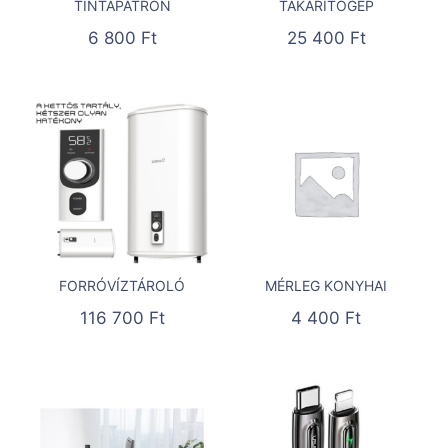
TINTAPATRON
TAKARÍTÓGÉP
6 800
Ft
25 400
Ft
FORRÓVÍZTÁROLÓ
MÉRLEG KONYHAI
116 700
Ft
4 400
Ft