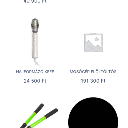
40 900
Ft
HAJFORMÁZÓ KEFE
MOSÓGÉP ELÖLTÖLTŐS
24 500
Ft
191 300
Ft