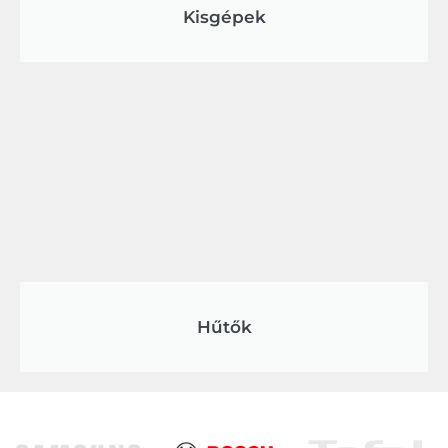
Kisgépek
Hűtők