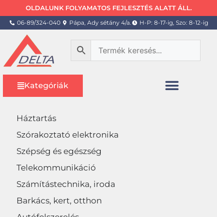
OLDALUNK FOLYAMATOS FEJLESZTÉS ALATT ÁLL.
06-89/324-040
Pápa, Ady sétány 4/a.
H-P: 8-17-ig, Szo: 8-12-ig
Kategóriák
Háztartás
Szórakoztató elektronika
Szépség és egészség
Telekommunikáció
Számítástechnika, iroda
Barkács, kert, otthon