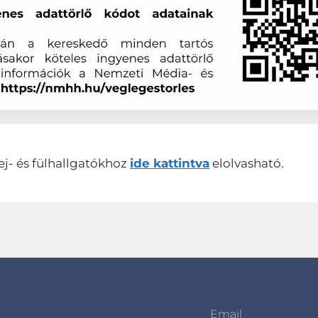
ej- és fülhallgatókhoz
ide kattintva
elolvasható.
Email