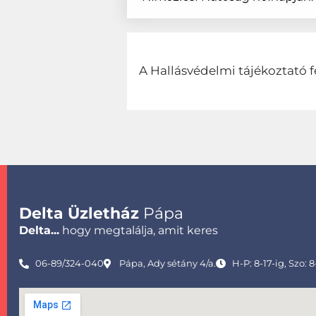
A Hallásvédelmi tájékoztató f
Delta Üzletház
Pápa
Delta...
hogy megtalálja, amit keres
06-89/324-040
Pápa, Ady sétány 4/a.
H-P: 8-17-ig, Szo: 8