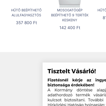
HŰTŐ BEÉPÍTHETŐ
MOSOGATÓGÉP
HŰTŐ
ALULFAGYASZTÓS
BEÉPÍTHETŐ 9 TERÍTÉK
8
KESKENY
357 800
Ft
142 400
Ft