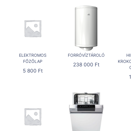
ELEKTROMOS
FORRÓVÍZTÁROLÓ
H
FŐZŐLAP
KROKO
238 000
Ft
5 800
Ft