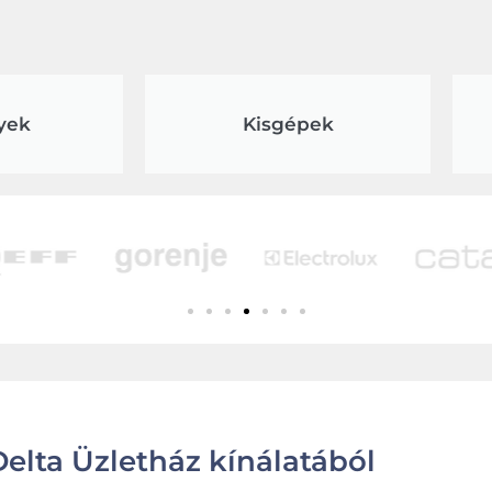
yek
Kisgépek
elta Üzletház kínálatából