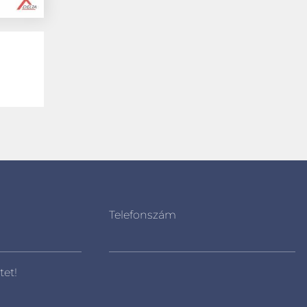
Telefonszám
tet!