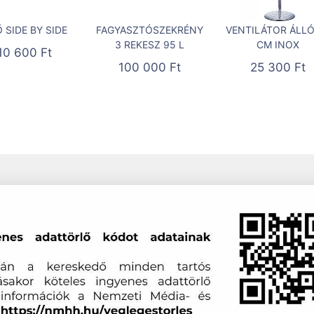
 SIDE BY SIDE
FAGYASZTÓSZEKRÉNY
VENTILÁTOR ÁLLÓ
3 REKESZ 95 L
CM INOX
10 600
Ft
100 000
Ft
25 300
Ft