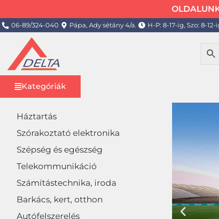
OLDALUNK 
06-89/324-040
Pápa, Ady sétány 4/a.
H-P: 8-17-ig, Szo: 8-12-i
Kategóriák
Háztartás
Szórakoztató elektronika
Szépség és egészség
Telekommunikáció
Számítástechnika, iroda
Barkács, kert, otthon
Autófelszerelés