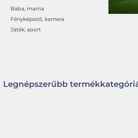
Baba, mama
Fényképező, kamera
Játék, sport
Egyéb
Legnépszerűbb termékkategóriá