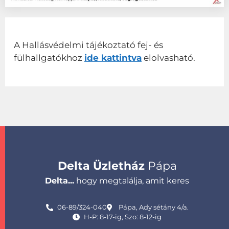
A Hallásvédelmi tájékoztató fej- és
fülhallgatókhoz
ide kattintva
elolvasható.
Delta Üzletház
Pápa
Delta...
hogy megtalálja, amit keres
06-89/324-040
Pápa, Ady sétány 4/a.
H-P: 8-17-ig, Szo: 8-12-ig