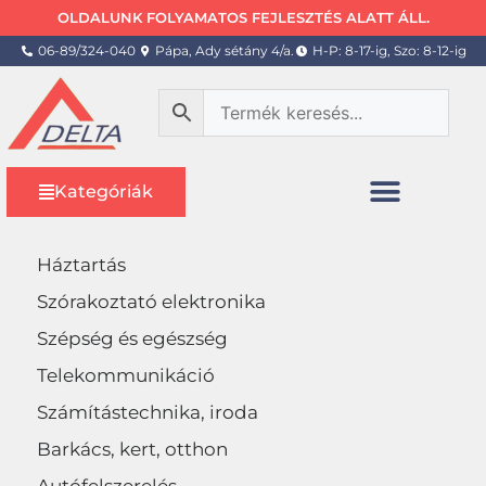
OLDALUNK FOLYAMATOS FEJLESZTÉS ALATT ÁLL.
06-89/324-040
Pápa, Ady sétány 4/a.
H-P: 8-17-ig, Szo: 8-12-ig
Kategóriák
Háztartás
Szórakoztató elektronika
Szépség és egészség
Telekommunikáció
Számítástechnika, iroda
Barkács, kert, otthon