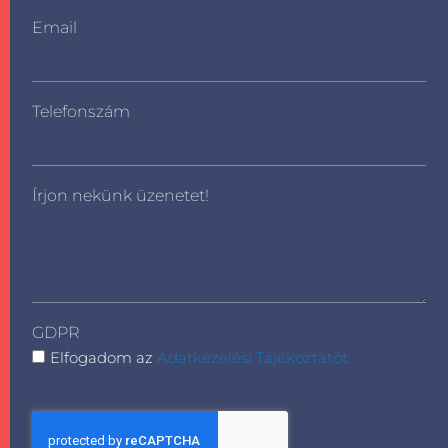
Email
Telefonszám
Írjon nekünk üzenetet!
GDPR
Elfogadom az
Adatkezelési Tájékoztatót.