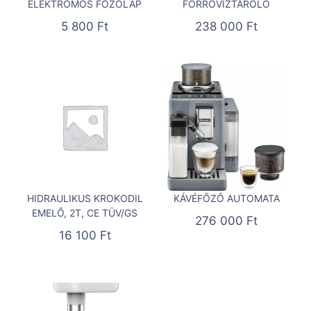
ELEKTROMOS FŐZŐLAP
FORRÓVÍZTÁROLÓ
5 800
Ft
238 000
Ft
HIDRAULIKUS KROKODIL
KÁVÉFŐZŐ AUTOMATA
EMELŐ, 2T, CE TÜV/GS
276 000
Ft
16 100
Ft