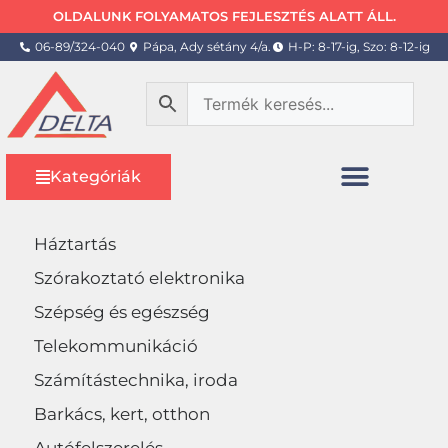
OLDALUNK FOLYAMATOS FEJLESZTÉS ALATT ÁLL.
06-89/324-040
Pápa, Ady sétány 4/a.
H-P: 8-17-ig, Szo: 8-12-ig
Kategóriák
Háztartás
Szórakoztató elektronika
Szépség és egészség
Telekommunikáció
Számítástechnika, iroda
Barkács, kert, otthon