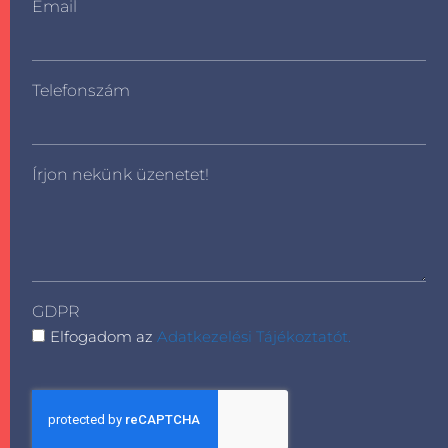
Email
Telefonszám
Írjon nekünk üzenetet!
GDPR
Elfogadom az
Adatkezelési Tájékoztatót.