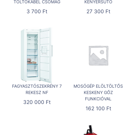
TÖLTŐKÁBEL CSOMAG
KENYÉRSÜTŐ
3 700
Ft
27 300
Ft
FAGYASZTÓSZEKRÉNY 7
MOSÓGÉP ELÖLTÖLTŐS
REKESZ NF
KESKENY GŐZ
FUNKCIÓVAL
320 000
Ft
162 100
Ft