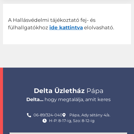
A Hallásvédelmi tájékoztató fej- és
fülhallgatókhoz
ide kattintva
elolvasható.
Delta Üzletház
Pápa
Delta...
hogy megtalálja, amit keres
06-89/324-040
Pápa, Ady sétány 4/a.
H-P: 8-17-ig, Szo: 8-12-ig