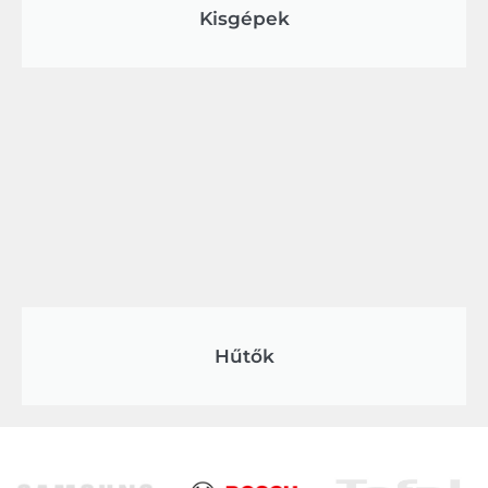
Kisgépek
Hűtők