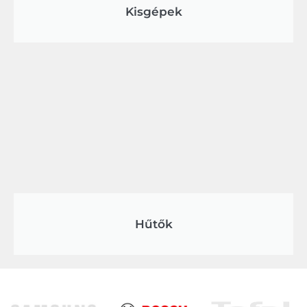
Kisgépek
Hűtők