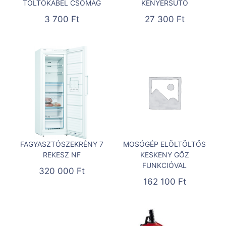
TÖLTŐKÁBEL CSOMAG
KENYÉRSÜTŐ
3 700
Ft
27 300
Ft
FAGYASZTÓSZEKRÉNY 7
MOSÓGÉP ELÖLTÖLTŐS
REKESZ NF
KESKENY GŐZ
FUNKCIÓVAL
320 000
Ft
162 100
Ft