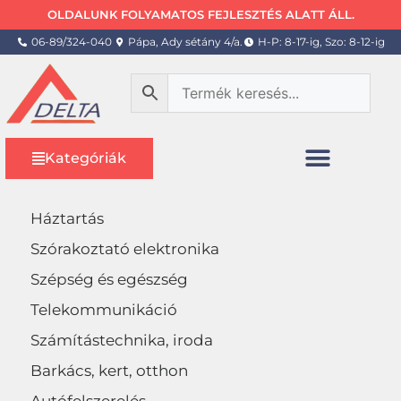
OLDALUNK FOLYAMATOS FEJLESZTÉS ALATT ÁLL.
06-89/324-040
Pápa, Ady sétány 4/a.
H-P: 8-17-ig, Szo: 8-12-ig
Kategóriák
Háztartás
Szórakoztató elektronika
Szépség és egészség
Telekommunikáció
Számítástechnika, iroda
Barkács, kert, otthon