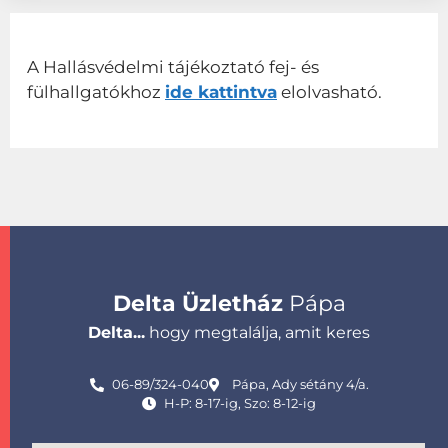
A Hallásvédelmi tájékoztató fej- és
fülhallgatókhoz
ide kattintva
elolvasható.
Delta Üzletház
Pápa
Delta...
hogy megtalálja, amit keres
06-89/324-040
Pápa, Ady sétány 4/a.
H-P: 8-17-ig, Szo: 8-12-ig