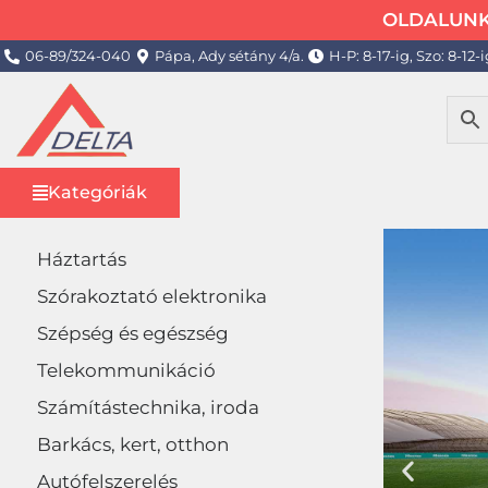
OLDALUNK 
06-89/324-040
Pápa, Ady sétány 4/a.
H-P: 8-17-ig, Szo: 8-12-i
Kategóriák
Háztartás
Szórakoztató elektronika
Szépség és egészség
Telekommunikáció
Számítástechnika, iroda
Barkács, kert, otthon
Autófelszerelés