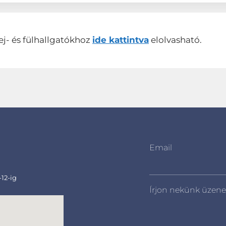
ej- és fülhallgatókhoz
ide kattintva
elolvasható.
Email
-12-ig
Írjon nekünk üzene