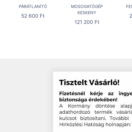
PÁRÁTLANÍTÓ
MOSOGATÓGÉP
FE
KESKENY
52 600
Ft
121 200
Ft