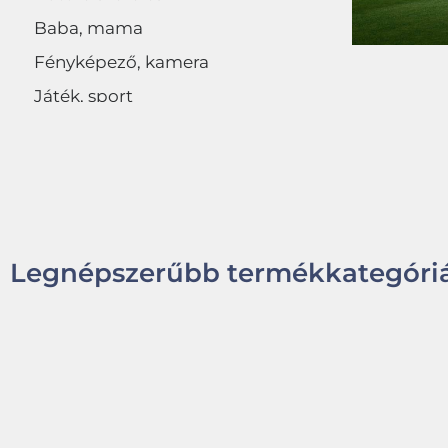
Baba, mama
Fényképező, kamera
Játék, sport
Egyéb
Legnépszerűbb termékkategóriá