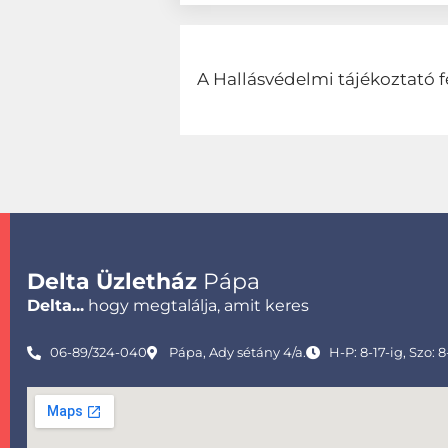
A Hallásvédelmi tájékoztató f
Delta Üzletház
Pápa
Delta...
hogy megtalálja, amit keres
06-89/324-040
Pápa, Ady sétány 4/a.
H-P: 8-17-ig, Szo: 8