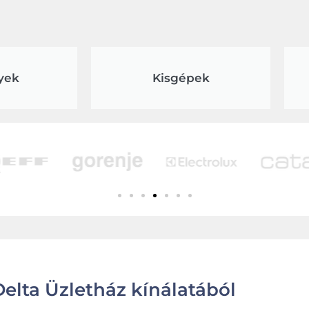
yek
Kisgépek
elta Üzletház kínálatából