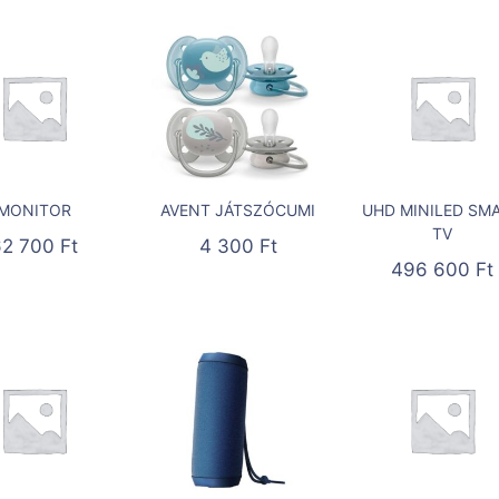
MONITOR
AVENT JÁTSZÓCUMI
UHD MINILED SM
TV
62 700
Ft
4 300
Ft
496 600
Ft