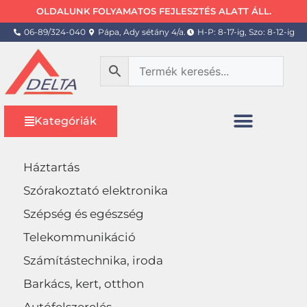
OLDALUNK FOLYAMATOS FEJLESZTÉS ALATT ÁLL.
06-89/324-040
Pápa, Ady sétány 4/a.
H-P: 8-17-ig, Szo: 8-12-ig
Kategóriák
Háztartás
Szórakoztató elektronika
Szépség és egészség
Telekommunikáció
Számítástechnika, iroda
Barkács, kert, otthon