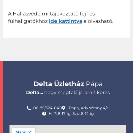
A Hallásvédelmi tájékoztató fej- és
fülhallgatókhoz
ide kattintva
elolvasható.
Delta Üzletház
Pápa
Delta...
hogy megtalálja, amit keres
06-89/324-040
Pápa, Ady sétány 4/a.
H-P: 8-17-ig, Szo: 8-12-ig