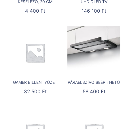
KÉSÉLEZŐ, 20 CM
UHD QLED TV
4 400
Ft
146 100
Ft
GAMER BILLENTYŰZET
PÁRAELSZÍVÓ BEÉPÍTHETŐ
32 500
Ft
58 400
Ft