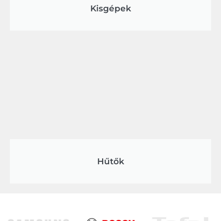
Kisgépek
Hűtők