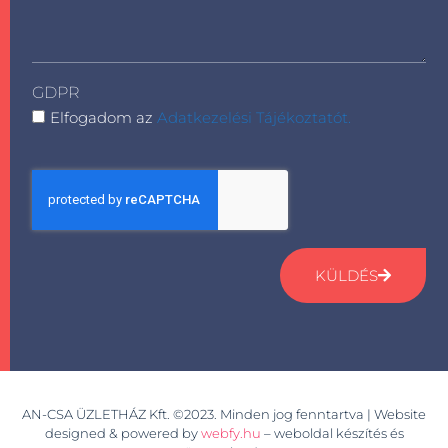
GDPR
Elfogadom az
Adatkezelési Tájékoztatót.
KÜLDÉS
AN-CSA ÜZLETHÁZ Kft. ©2023. Minden jog fenntartva | Website
designed & powered by
webfy.hu
– weboldal készítés és