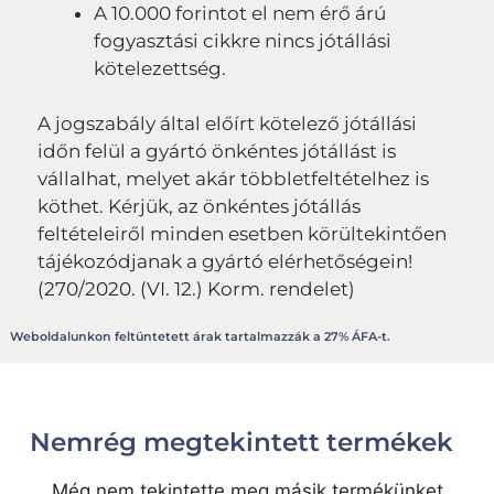
A 10.000 forintot el nem érő árú
fogyasztási cikkre nincs jótállási
kötelezettség.
A jogszabály által előírt kötelező jótállási
időn felül a gyártó önkéntes jótállást is
vállalhat, melyet akár többletfeltételhez is
köthet. Kérjük, az önkéntes jótállás
feltételeiről minden esetben körültekintően
tájékozódjanak a gyártó elérhetőségein!
(270/2020. (VI. 12.) Korm. rendelet)
Weboldalunkon feltüntetett árak tartalmazzák a 27% ÁFA-t.
Nemrég megtekintett termékek
Még nem tekintette meg másik termékünket