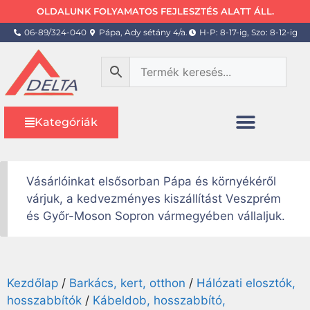
OLDALUNK FOLYAMATOS FEJLESZTÉS ALATT ÁLL.
06-89/324-040
Pápa, Ady sétány 4/a.
H-P: 8-17-ig, Szo: 8-12-ig
Kategóriák
Vásárlóinkat elsősorban Pápa és környékéről
várjuk, a kedvezményes kiszállítást Veszprém
és Győr-Moson Sopron vármegyében vállaljuk.
Kezdőlap
/
Barkács, kert, otthon
/
Hálózati elosztók,
hosszabbítók
/
Kábeldob, hosszabbító,