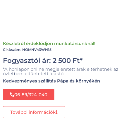
Készletről érdeklődjön munkatársunknál!
Cikkszám: HOMNV43WH15
Fogyasztói ár:
2 500
Ft
*
*A honlapon online megjelenített árak eltérhetnek az
üzletben feltüntetett áraktól
Kedvezményes szállítás Pápa és környékén
06-89/324-040
További információk