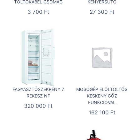
TÖLTŐKÁBEL CSOMAG
KENYÉRSÜTŐ
3 700
Ft
27 300
Ft
FAGYASZTÓSZEKRÉNY 7
MOSÓGÉP ELÖLTÖLTŐS
REKESZ NF
KESKENY GŐZ
FUNKCIÓVAL
320 000
Ft
162 100
Ft