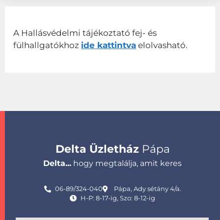
A Hallásvédelmi tájékoztató fej- és
fülhallgatókhoz
ide kattintva
elolvasható.
Delta Üzletház
Pápa
Delta...
hogy megtalálja, amit keres
06-89/324-040
Pápa, Ady sétány 4/a.
H-P: 8-17-ig, Szo: 8-12-ig