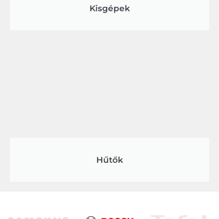
Kisgépek
Hűtők