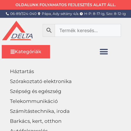
OLDALUNK FOLYAMATOS FEJLESZTÉS ALATT ÁLL.
06-89/324-040
Pápa, Ady sétány 4/a.
H-P: 8-17-ig, Szo: 8-12-ig
Kategóriák
Háztartás
Szórakoztató elektronika
Szépség és egészség
Telekommunikáció
Számítástechnika, iroda
Barkács, kert, otthon