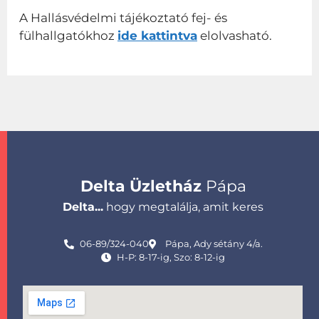
A Hallásvédelmi tájékoztató fej- és
fülhallgatókhoz
ide kattintva
elolvasható.
Delta Üzletház
Pápa
Delta...
hogy megtalálja, amit keres
06-89/324-040
Pápa, Ady sétány 4/a.
H-P: 8-17-ig, Szo: 8-12-ig