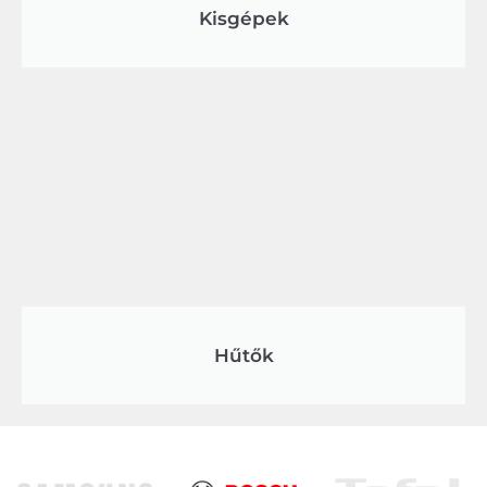
Kisgépek
Hűtők