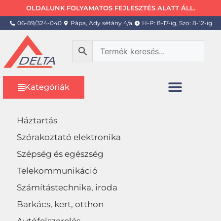
OLDALUNK FOLYAMATOS FEJLESZTÉS ALATT ÁLL.
06-89/324-040
Pápa, Ady sétány 4/a.
H-P: 8-17-ig, Szo: 8-12-ig
Kategóriák
Háztartás
Szórakoztató elektronika
Szépség és egészség
Telekommunikáció
Számítástechnika, iroda
Barkács, kert, otthon