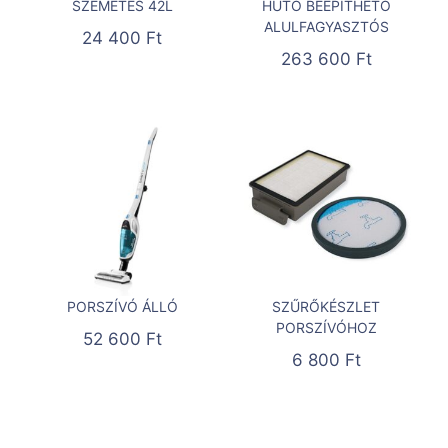
SZEMETES 42L
HŰTŐ BEÉPÍTHETŐ
ALULFAGYASZTÓS
24 400
Ft
263 600
Ft
PORSZÍVÓ ÁLLÓ
SZŰRŐKÉSZLET
PORSZÍVÓHOZ
52 600
Ft
6 800
Ft