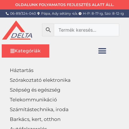
OLDALUNK FOLYAMATOS FEJLESZTÉS ALATT ÁLL.
06-89/324-040
Pápa, Ady sétány 4/a.
H-P: 8-17-ig, Szo: 8-12-ig
Kategóriák
Háztartás
Szórakoztató elektronika
Szépség és egészség
Telekommunikáció
Számítástechnika, iroda
Barkács, kert, otthon