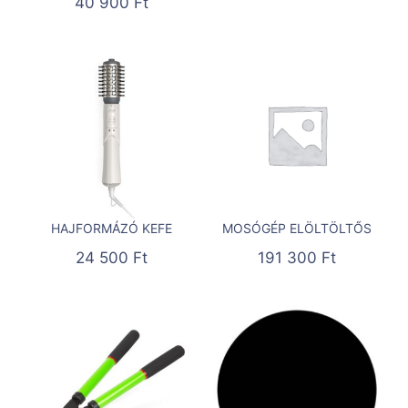
40 900
Ft
HAJFORMÁZÓ KEFE
MOSÓGÉP ELÖLTÖLTŐS
24 500
Ft
191 300
Ft