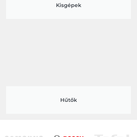
Kisgépek
Hűtők