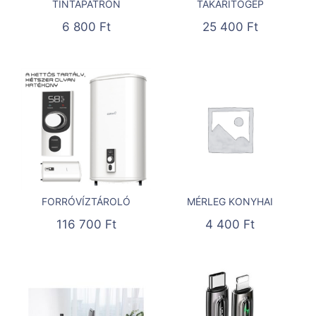
TINTAPATRON
TAKARÍTÓGÉP
6 800
Ft
25 400
Ft
FORRÓVÍZTÁROLÓ
MÉRLEG KONYHAI
116 700
Ft
4 400
Ft