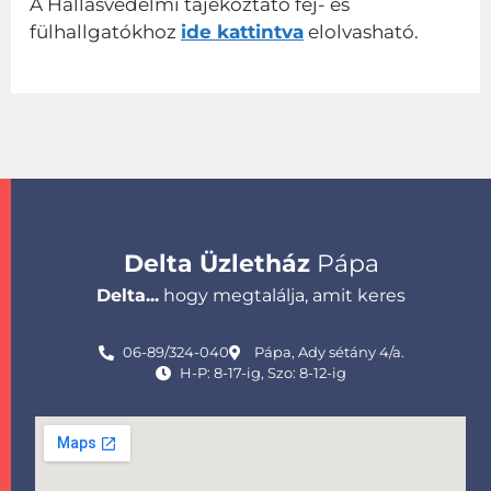
A Hallásvédelmi tájékoztató fej- és
fülhallgatókhoz
ide kattintva
elolvasható.
Delta Üzletház
Pápa
Delta...
hogy megtalálja, amit keres
06-89/324-040
Pápa, Ady sétány 4/a.
H-P: 8-17-ig, Szo: 8-12-ig