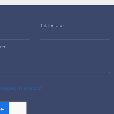
Telefonszám
tet!
tkezelési Tájékoztatót.