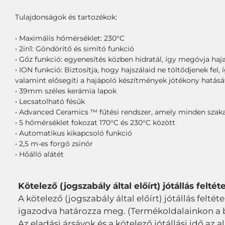
Tulajdonságok és tartozékok:
• Maximális hőmérséklet: 230°C
• 2in1: Göndörítő és simító funkció
• Gőz funkció: egyenesítés közben hidratál, így megóvja hajad
• ION funkció: Biztosítja, hogy hajszálaid ne töltődjenek fe
valamint elősegíti a hajápoló készítmények jótékony hatásá
• 39mm széles kerámia lapok
• Lecsatolható fésűk
• Advanced Ceramics ™ fűtési rendszer, amely minden szak
• 5 hőmérséklet fokozat 170°C és 230°C között
• Automatikus kikapcsoló funkció
• 2,5 m-es forgó zsinór
• Hőálló alátét
Kötelező (jogszabály által előírt) jótállás feltéte
A kötelező (jogszabály által előírt) jótállás feltét
igazodva határozza meg. (Termékoldalainkon a bru
Az eladási ársávok és a kötelező jótállási idő az a