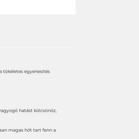
a tökéletes egyenesítés
k ragyogó hatást kölcsönöz,
osan magas hőt tart fenn a