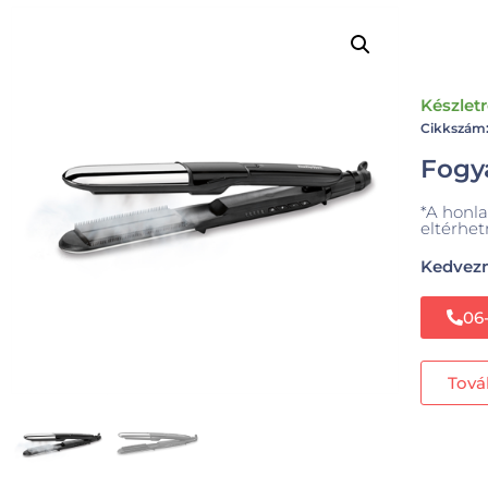
Készlet
Cikkszám
Fogya
*A honla
eltérhet
Kedvezm
06
Tová