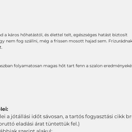
 a káros hőhatástól, és élettel telt, egészséges hatást biztosít
l, így nem fog szállni, még a frissen mosott hajad sem. Frizurádn
t.
aszban folyamatosan magas hőt tart fenn a szalon eredményeké
lei:
elei a jótállási időt sávosan, a tartós fogyasztási cikk 
ttó eladási árat tüntettük fel.)
lábbiak szerint alakul: