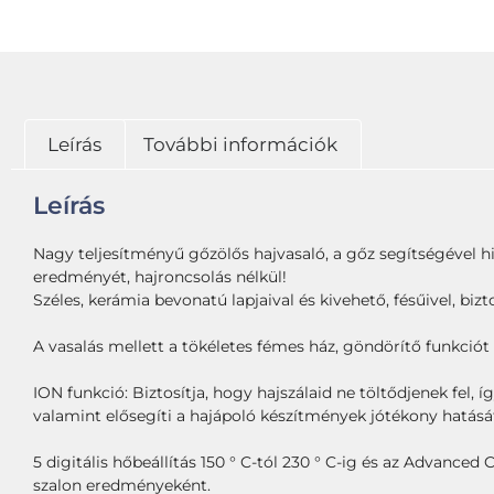
Leírás
További információk
Leírás
Nagy teljesítményű gőzölős hajvasaló, a gőz segítségével hi
eredményét, hajroncsolás nélkül!
Széles, kerámia bevonatú lapjaival és kivehető, fésűivel, bizt
A vasalás mellett a tökéletes fémes ház, göndörítő funkciót l
ION funkció: Biztosítja, hogy hajszálaid ne töltődjenek fel,
valamint elősegíti a hajápoló készítmények jótékony hatásá
5 digitális hőbeállítás 150 ° C-tól 230 ° C-ig és az Advanc
szalon eredményeként.