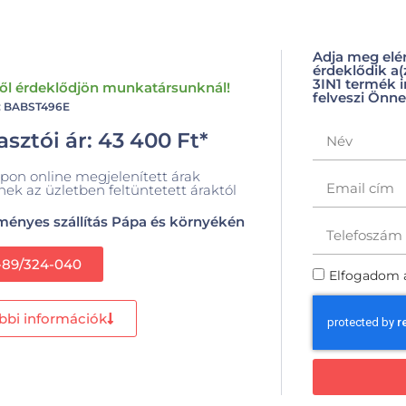
Adja meg elé
érdeklődik 
3IN1 termék i
ről érdeklődjön munkatársunknál!
felveszi Önne
: BABST496E
sztói ár:
43 400
Ft
*
pon online megjelenített árak
nek az üzletben feltüntetett áraktól
ényes szállítás Pápa és környékén
-89/324-040
Elfogadom 
bbi információk