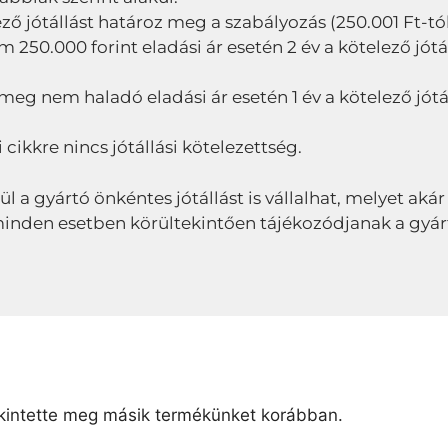
ező jótállást határoz meg a szabályozás (250.001 Ft-tól 
50.000 forint eladási ár esetén 2 év a kötelező jótál
 meg nem haladó eladási ár esetén 1 év a kötelező jótá
 cikkre nincs jótállási kötelezettség.
lül a gyártó önkéntes jótállást is vállalhat, melyet akár
ől minden esetben körültekintően tájékozódjanak a gyár
intette meg másik termékünket korábban.