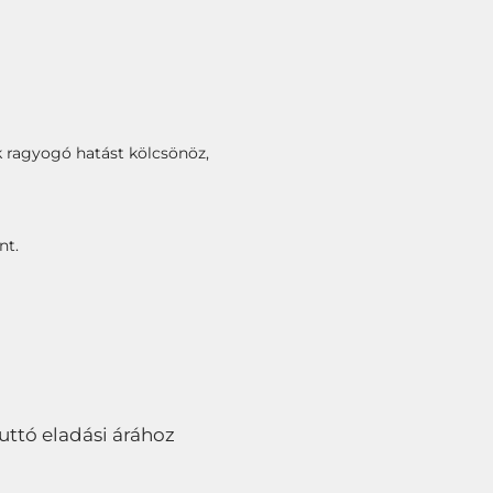
ak ragyogó hatást kölcsönöz,
nt.
bruttó eladási árához