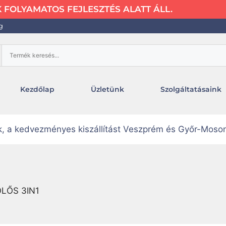
FOLYAMATOS FEJLESZTÉS ALATT ÁLL.
g
Kezdőlap
Üzletünk
Szolgáltatásaink
uk, a kedvezményes kiszállítást Veszprém és Győr-Moso
LŐS 3IN1