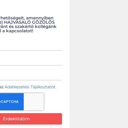
rhetőségeit, amennyiben
a(z) HAJVASALÓ GŐZÖLŐS
ránt és szakértő kollégánk
l a kapcsolatot!
az
Adatkezelési Tájékoztatót.
Érdeklődöm