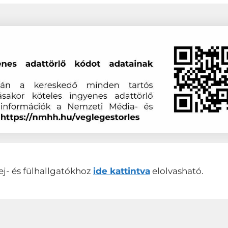
ej- és fülhallgatókhoz
ide kattintva
elolvasható.