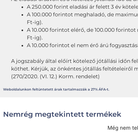
A 250.000 forint eladási ár felett 3 év kötel
A 100.000 forintot meghaladó, de maximum 2
Ft-ig).
A 10.000 forintot elérő, de 100.000 forintot
Ft-ig).
A 10.000 forintot el nem érő árú fogyasztási
A jogszabály által előírt kötelező jótállási időn fe
köthet. Kérjük, az önkéntes jótállás feltételeir
(270/2020. (VI. 12.) Korm. rendelet)
Weboldalunkon feltüntetett árak tartalmazzák a 27% ÁFA-t.
Nemrég megtekintett termékek
Még nem tek