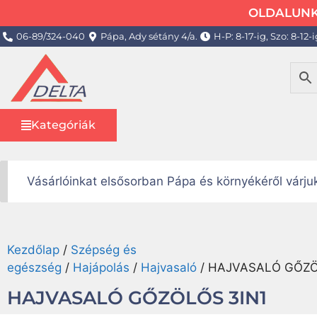
OLDALUNK 
06-89/324-040
Pápa, Ady sétány 4/a.
H-P: 8-17-ig, Szo: 8-12-i
Kategóriák
Vásárlóinkat elsősorban Pápa és környékéről várj
Kezdőlap
/
Szépség és
egészség
/
Hajápolás
/
Hajvasaló
/ HAJVASALÓ GŐZÖ
HAJVASALÓ GŐZÖLŐS 3IN1