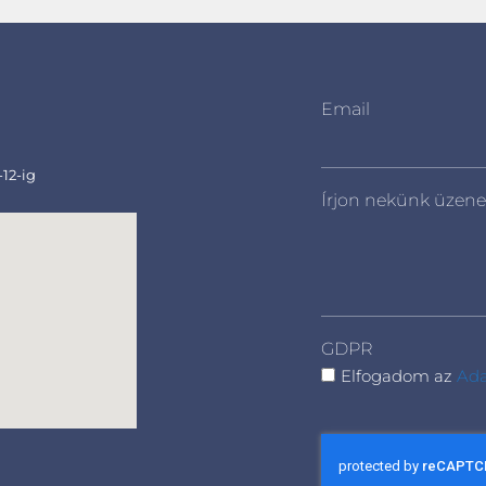
Email
-12-ig
Írjon nekünk üzene
GDPR
Elfogadom az
Ada