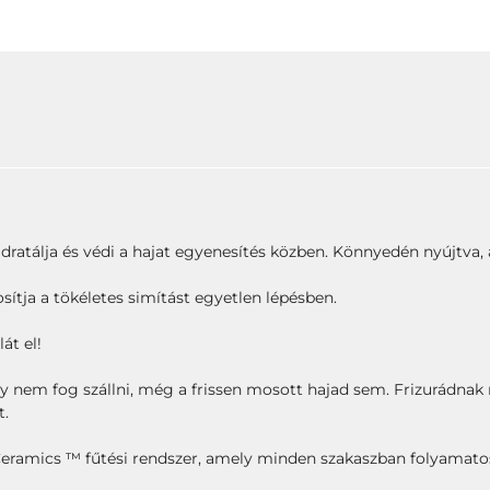
dratálja és védi a hajat egyenesítés közben. Könnyedén nyújtva, 
osítja a tökéletes simítást egyetlen lépésben.
át el!
 így nem fog szállni, még a frissen mosott hajad sem. Frizurádna
t.
ed Ceramics ™ fűtési rendszer, amely minden szakaszban folyamat