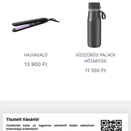
HAJVASALÓ
VÍZSZŰRŐS PALACK
HŐTARTÓS
13 900
Ft
11 100
Ft