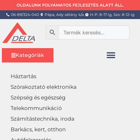
OLDALUNK FOLYAMATOS FEJLESZTÉS ALATT ÁLL.
06-89/324-040
Pápa, Ady sétány 4/a.
H-P: 8-17-ig, Szo: 8-12-ig
Kategóriák
Háztartás
Szórakoztató elektronika
Szépség és egészség
Telekommunikáció
Számítástechnika, iroda
Barkács, kert, otthon