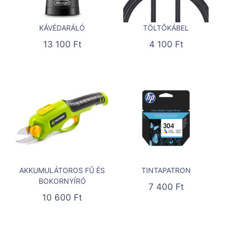
KÁVÉDARÁLÓ
TÖLTŐKÁBEL
13 100
Ft
4 100
Ft
AKKUMULÁTOROS FŰ ÉS
TINTAPATRON
BOKORNYÍRÓ
7 400
Ft
10 600
Ft