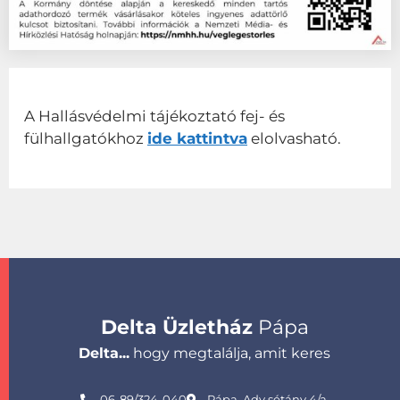
A Hallásvédelmi tájékoztató fej- és
fülhallgatókhoz
ide kattintva
elolvasható.
Delta Üzletház
Pápa
Delta...
hogy megtalálja, amit keres
06-89/324-040
Pápa, Ady sétány 4/a.