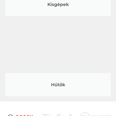
Kisgépek
Hűtők