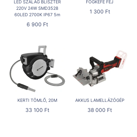
LED SZALAG BLISZTER
FOGKEFE FEJ
220V 24W SMD3528
1 300
Ft
60LED 2700K IP67 5m
6 900
Ft
KERTI TÖMLŐ, 20M
AKKUS LAMELLÁZÓGÉP
33 100
Ft
38 000
Ft