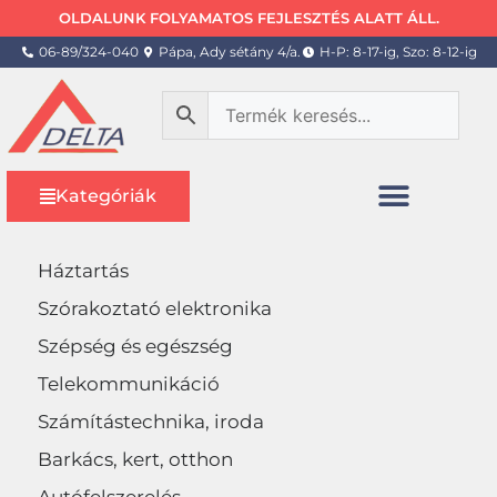
OLDALUNK FOLYAMATOS FEJLESZTÉS ALATT ÁLL.
06-89/324-040
Pápa, Ady sétány 4/a.
H-P: 8-17-ig, Szo: 8-12-ig
Kategóriák
Háztartás
Szórakoztató elektronika
Szépség és egészség
Telekommunikáció
Számítástechnika, iroda
Barkács, kert, otthon