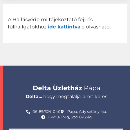
A Hallásvédelmi tájékoztató fej- és
fülhallgatókhoz
ide kattintva
elolvasható.
Delta Üzletház
Pápa
Delta...
hogy megtalálja, amit keres
06-89/324-040
Pápa, Ady sétány 4/a.
H-P: 8-17-ig, Szo: 8-12-ig