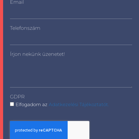
Email
Telefonszám
Írjon nekünk üzenetet!
GDPR
Elfogadom az
Adatkezelési Tájékoztatót.