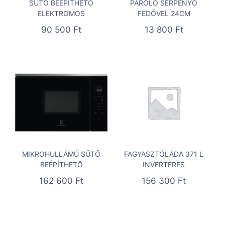
SÜTŐ BEÉPÍTHETŐ
PÁROLÓ SERPENYŐ
ELEKTROMOS
FEDŐVEL 24CM
90 500
Ft
13 800
Ft
MIKROHULLÁMÚ SÜTŐ
FAGYASZTÓLÁDA 371 L
BEÉPÍTHETŐ
INVERTERES
162 600
Ft
156 300
Ft