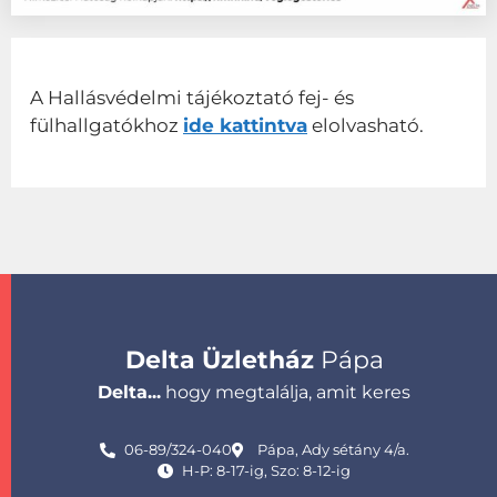
A Hallásvédelmi tájékoztató fej- és
fülhallgatókhoz
ide kattintva
elolvasható.
Delta Üzletház
Pápa
Delta...
hogy megtalálja, amit keres
06-89/324-040
Pápa, Ady sétány 4/a.
H-P: 8-17-ig, Szo: 8-12-ig