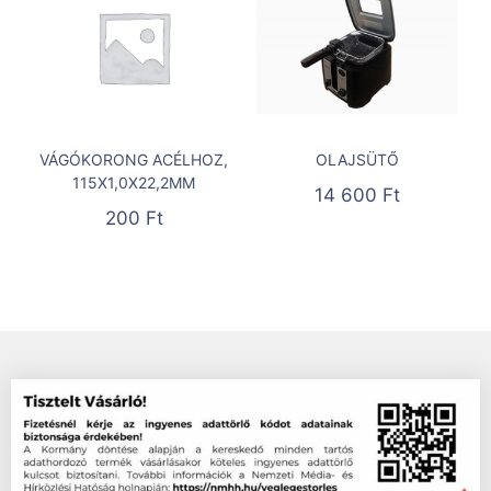
VÁGÓKORONG ACÉLHOZ,
OLAJSÜTŐ
115X1,0X22,2MM
14 600
Ft
200
Ft