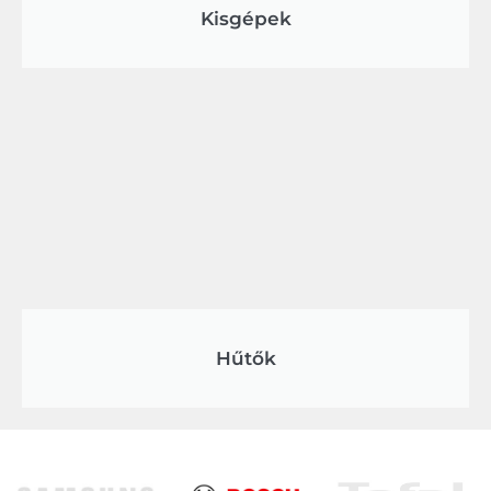
Kisgépek
Hűtők