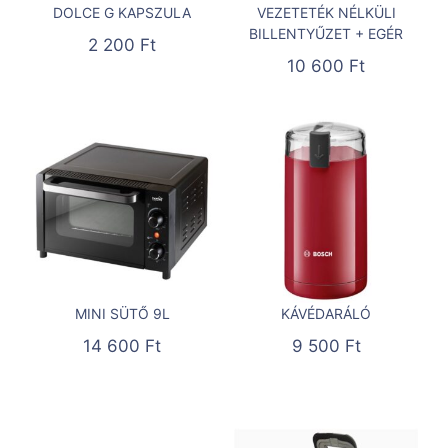
DOLCE G KAPSZULA
VEZETETÉK NÉLKÜLI
BILLENTYŰZET + EGÉR
2 200
Ft
10 600
Ft
MINI SÜTŐ 9L
KÁVÉDARÁLÓ
14 600
Ft
9 500
Ft