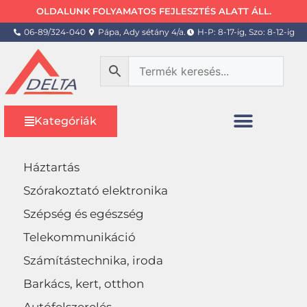
OLDALUNK FOLYAMATOS FEJLESZTÉS ALATT ÁLL.
06-89/324-040
Pápa, Ady sétány 4/a.
H-P: 8-17-ig, Szo: 8-12-ig
Kategóriák
Háztartás
Szórakoztató elektronika
Szépség és egészség
Telekommunikáció
Számítástechnika, iroda
Barkács, kert, otthon