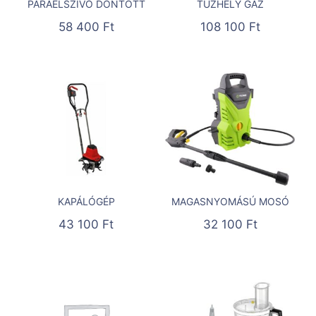
PÁRAELSZÍVÓ DÖNTÖTT
TŰZHELY GÁZ
58 400
Ft
108 100
Ft
KAPÁLÓGÉP
MAGASNYOMÁSÚ MOSÓ
43 100
Ft
32 100
Ft