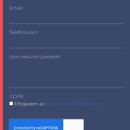
Email
Telefonszám
Írjon nekünk üzenetet!
GDPR
Elfogadom az
Adatkezelési Tájékoztatót.