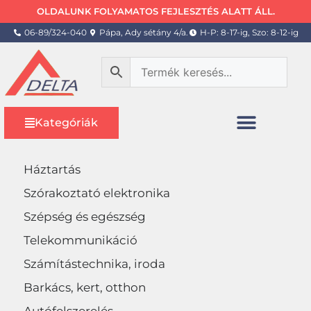
OLDALUNK FOLYAMATOS FEJLESZTÉS ALATT ÁLL.
06-89/324-040
Pápa, Ady sétány 4/a.
H-P: 8-17-ig, Szo: 8-12-ig
Kategóriák
Háztartás
Szórakoztató elektronika
Szépség és egészség
Telekommunikáció
Számítástechnika, iroda
Barkács, kert, otthon