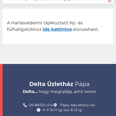
A Hallásvédelmi tájékoztató fej- és
fülhallgatókhoz
ide kattintva
elolvasható.
Delta Üzletház
Pápa
Delta...
hogy megtalálja, amit keres
06-89/324-040
Pápa, Ady sétány 4/a.
H-P: 8-17-ig, Szo: 8-12-ig