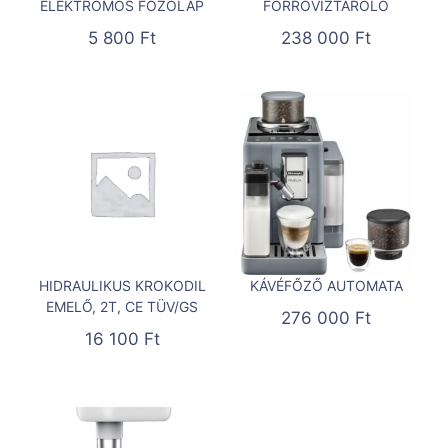
ELEKTROMOS FŐZŐLAP
FORRÓVÍZTÁROLÓ
5 800
Ft
238 000
Ft
HIDRAULIKUS KROKODIL
KÁVÉFŐZŐ AUTOMATA
EMELŐ, 2T, CE TÜV/GS
276 000
Ft
16 100
Ft