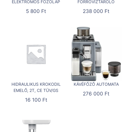
ELEKTROMOS FŐZŐLAP
FORRÓVÍZTÁROLÓ
5 800
Ft
238 000
Ft
HIDRAULIKUS KROKODIL
KÁVÉFŐZŐ AUTOMATA
EMELŐ, 2T, CE TÜV/GS
276 000
Ft
16 100
Ft