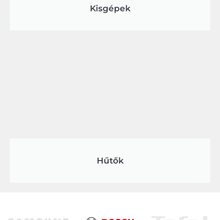
Kisgépek
Hűtők