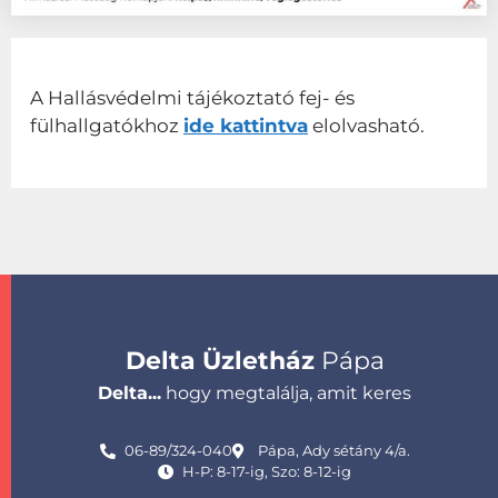
A Hallásvédelmi tájékoztató fej- és
fülhallgatókhoz
ide kattintva
elolvasható.
Delta Üzletház
Pápa
Delta...
hogy megtalálja, amit keres
06-89/324-040
Pápa, Ady sétány 4/a.
H-P: 8-17-ig, Szo: 8-12-ig