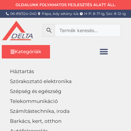
OLDALUNK FOLYAMATOS FEJLESZTÉS ALATT ÁLL.
06-89/324-040
Pápa, Ady sétány 4/a.
H-P: 8-17-ig, Szo: 8-12-ig
Kategóriák
Háztartás
Szórakoztató elektronika
Szépség és egészség
Telekommunikáció
Számítástechnika, iroda
Barkács, kert, otthon