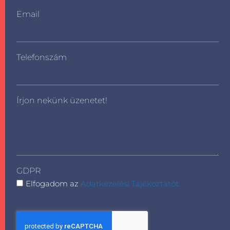
Email
Telefonszám
Írjon nekünk üzenetet!
GDPR
Elfogadom az
Adatkezelési Tájékoztatót.