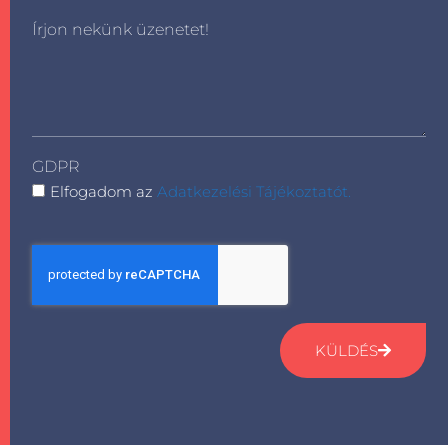
Írjon nekünk üzenetet!
GDPR
Elfogadom az
Adatkezelési Tájékoztatót.
KÜLDÉS