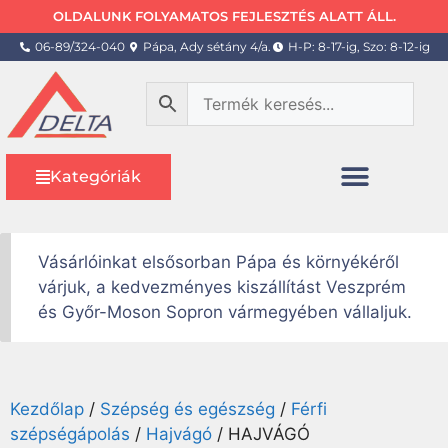
OLDALUNK FOLYAMATOS FEJLESZTÉS ALATT ÁLL.
06-89/324-040
Pápa, Ady sétány 4/a.
H-P: 8-17-ig, Szo: 8-12-ig
Kategóriák
Vásárlóinkat elsősorban Pápa és környékéről
várjuk, a kedvezményes kiszállítást Veszprém
és Győr-Moson Sopron vármegyében vállaljuk.
Kezdőlap
/
Szépség és egészség
/
Férfi
szépségápolás
/
Hajvágó
/ HAJVÁGÓ