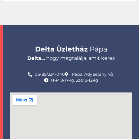
Delta Üzletház
Pápa
Delta...
hogy megtalálja, amit keres
06-89/324-040
Pápa, Ady sétány 4/a.
H-P: 8-17-ig, Szo: 8-12-ig