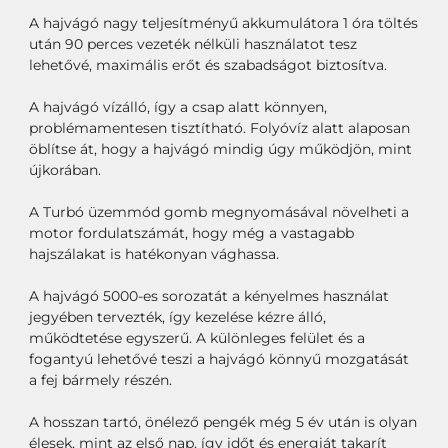
A hajvágó nagy teljesítményű akkumulátora 1 óra töltés
után 90 perces vezeték nélküli használatot tesz
lehetővé, maximális erőt és szabadságot biztosítva.
A hajvágó vízálló, így a csap alatt könnyen,
problémamentesen tisztítható. Folyóvíz alatt alaposan
öblítse át, hogy a hajvágó mindig úgy működjön, mint
újkorában.
A Turbó üzemmód gomb megnyomásával növelheti a
motor fordulatszámát, hogy még a vastagabb
hajszálakat is hatékonyan vághassa.
A hajvágó 5000-es sorozatát a kényelmes használat
jegyében tervezték, így kezelése kézre álló,
működtetése egyszerű. A különleges felület és a
fogantyú lehetővé teszi a hajvágó könnyű mozgatását
a fej bármely részén.
A hosszan tartó, önélező pengék még 5 év után is olyan
élesek, mint az első nap, így időt és energiát takarít