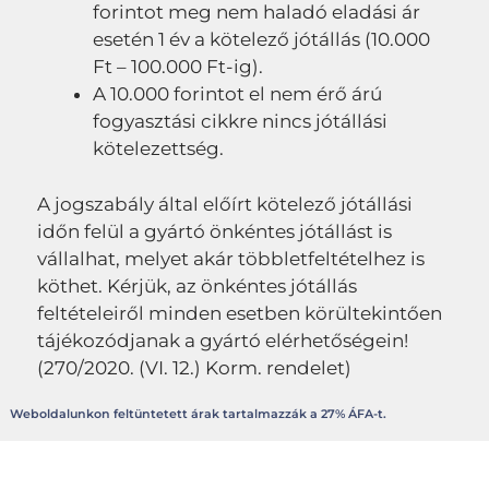
forintot meg nem haladó eladási ár
esetén 1 év a kötelező jótállás (10.000
Ft – 100.000 Ft-ig).
A 10.000 forintot el nem érő árú
fogyasztási cikkre nincs jótállási
kötelezettség.
A jogszabály által előírt kötelező jótállási
időn felül a gyártó önkéntes jótállást is
vállalhat, melyet akár többletfeltételhez is
köthet. Kérjük, az önkéntes jótállás
feltételeiről minden esetben körültekintően
tájékozódjanak a gyártó elérhetőségein!
(270/2020. (VI. 12.) Korm. rendelet)
Weboldalunkon feltüntetett árak tartalmazzák a 27% ÁFA-t.