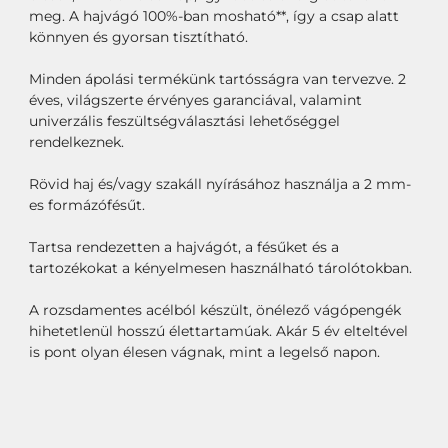
meg. A hajvágó 100%-ban mosható**, így a csap alatt
könnyen és gyorsan tisztítható.
Minden ápolási termékünk tartósságra van tervezve. 2
éves, világszerte érvényes garanciával, valamint
univerzális feszültségválasztási lehetőséggel
rendelkeznek.
Rövid haj és/vagy szakáll nyírásához használja a 2 mm-
es formázófésűt.
Tartsa rendezetten a hajvágót, a fésűket és a
tartozékokat a kényelmesen használható tárolótokban.
A rozsdamentes acélból készült, önélező vágópengék
hihetetlenül hosszú élettartamúak. Akár 5 év elteltével
is pont olyan élesen vágnak, mint a legelső napon.