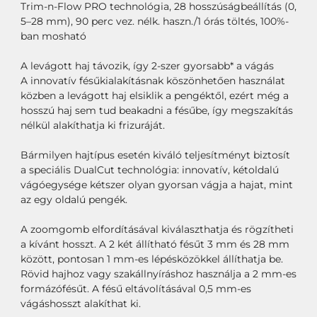
Trim-n-Flow PRO technológia, 28 hosszúságbeállítás (0,
5–28 mm), 90 perc vez. nélk. haszn./1 órás töltés, 100%-
ban mosható
A levágott haj távozik, így 2-szer gyorsabb* a vágás
A innovatív fésűkialakításnak köszönhetően használat
közben a levágott haj elsiklik a pengéktől, ezért még a
hosszú haj sem tud beakadni a fésűbe, így megszakítás
nélkül alakíthatja ki frizuráját.
Bármilyen hajtípus esetén kiváló teljesítményt biztosít
a speciális DualCut technológia: innovatív, kétoldalú
vágóegysége kétszer olyan gyorsan vágja a hajat, mint
az egy oldalú pengék.
A zoomgomb elfordításával kiválaszthatja és rögzítheti
a kívánt hosszt. A 2 két állítható fésűt 3 mm és 28 mm
között, pontosan 1 mm-es lépésközökkel állíthatja be.
Rövid hajhoz vagy szakállnyíráshoz használja a 2 mm-es
formázófésűt. A fésű eltávolításával 0,5 mm-es
vágáshosszt alakíthat ki.