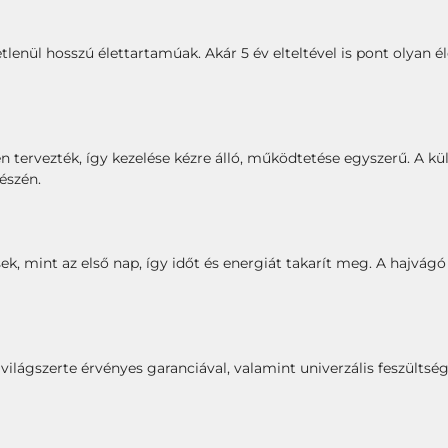
enül hosszú élettartamúak. Akár 5 év elteltével is pont olyan é
tervezték, így kezelése kézre álló, működtetése egyszerű. A kül
észén.
ek, mint az első nap, így időt és energiát takarít meg. A hajvág
világszerte érvényes garanciával, valamint univerzális feszültsé