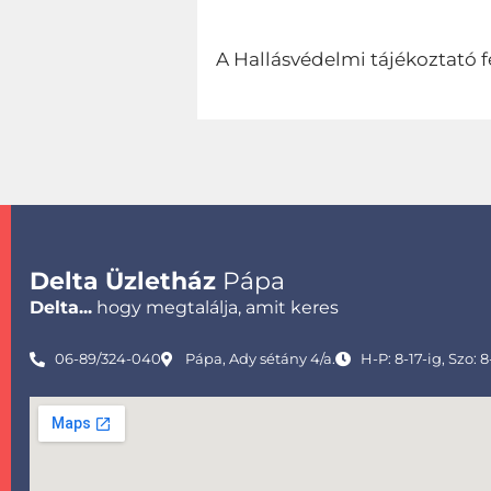
A Hallásvédelmi tájékoztató f
Delta Üzletház
Pápa
Delta...
hogy megtalálja, amit keres
06-89/324-040
Pápa, Ady sétány 4/a.
H-P: 8-17-ig, Szo: 8