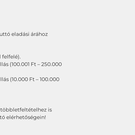
bruttó eladási árához
felfelé).
lás (100.001 Ft – 250.000
llás (10.000 Ft – 100.000
 többletfeltételhez is
tó elérhetőségein!