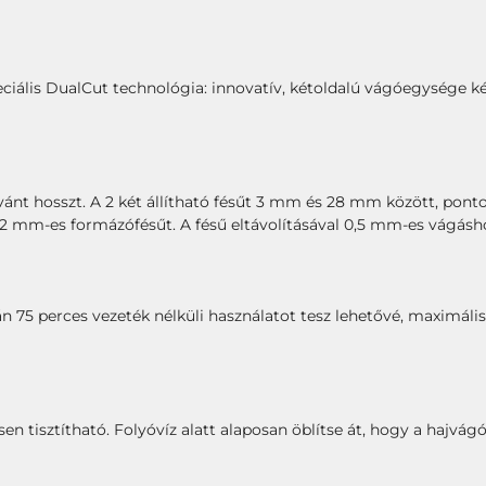
peciális DualCut technológia: innovatív, kétoldalú vágóegysége k
ívánt hosszt. A 2 két állítható fésűt 3 mm és 28 mm között, pon
a 2 mm-es formázófésűt. A fésű eltávolításával 0,5 mm-es vágáshos
n 75 perces vezeték nélküli használatot tesz lehetővé, maximáli
sen tisztítható. Folyóvíz alatt alaposan öblítse át, hogy a hajv