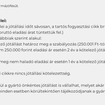
ormázófésűt.
lei:
elei a jótállási időt sávosan, a tartós fogyasztási cikk 
ttó eladási árat tüntettük fel.)
lábbiak szerint alakul:
ező jótállást határoz meg a szabályozás (250.001 Ft-tól 
50.000 forint eladási ár esetén 2 év a kötelező jótál
 meg nem haladó eladási ár esetén 1 év a kötelező jótá
 cikkre nincs jótállási kötelezettség.
lül a gyártó önkéntes jótállást is vállalhat, melyet akár
ől minden esetben körültekintően tájékozódjanak a gyár