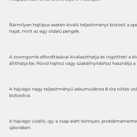
Bármilyen hajtípus esetén kiváló teljesítményt biztosít a s
hajat, mint az egy oldalú pengék.
A zoomgomb elfordításával kiválaszthatja és rögzítheti a k
állíthatja be. Rövid hajhoz vagy szakállnyíráshoz használja 
A hajvágó nagy teljesítményű akkumulátora 8 óra töltés utá
biztosítva.
A hajvágó vízálló, így a csap alatt könnyen, problémamente
újkorában.