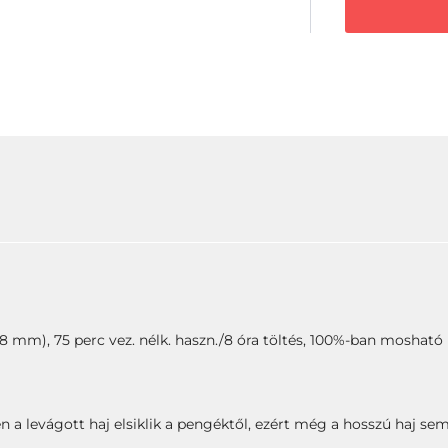
8 mm), 75 perc vez. nélk. haszn./8 óra töltés, 100%-ban mosható
 a levágott haj elsiklik a pengéktől, ezért még a hosszú haj sem