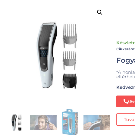
Készlet
Cikkszám
Fogya
*A honla
eltérhet
Kedvezm
06
Tová