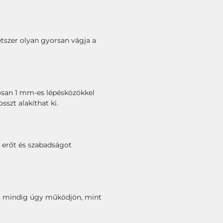
étszer olyan gyorsan vágja a
tosan 1 mm-es lépésközökkel
szt alakíthat ki.
s erőt és szabadságot
ágó mindig úgy működjön, mint