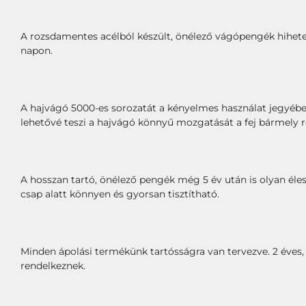
A rozsdamentes acélból készült, önélező vágópengék hihetetl
napon.
A hajvágó 5000-es sorozatát a kényelmes használat jegyében 
lehetővé teszi a hajvágó könnyű mozgatását a fej bármely r
A hosszan tartó, önélező pengék még 5 év után is olyan éles
csap alatt könnyen és gyorsan tisztítható.
Minden ápolási termékünk tartósságra van tervezve. 2 éves, 
rendelkeznek.