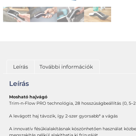
Leírás
További információk
Leírás
Mosható hajvágó
Trim-n-Flow PRO technológia, 28 hosszúságbeállítás (0, 5–2
A levágott haj távozik, így 2-szer gyorsabb* a vágás
A innovatív fésűkialakításnak köszönhetően használat közben
megszakítás nélkül alakíthatja ki frizuráját.