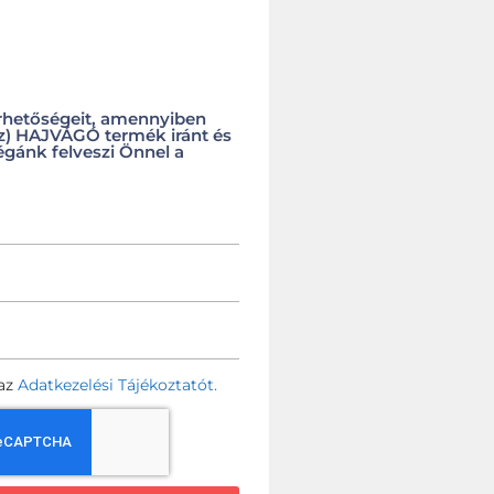
rhetőségeit, amennyiben
(z) HAJVÁGÓ termék iránt és
égánk felveszi Önnel a
az
Adatkezelési Tájékoztatót.