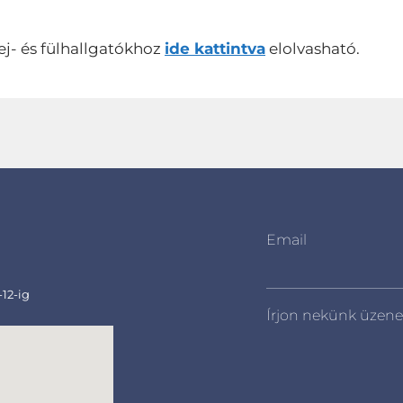
ej- és fülhallgatókhoz
ide kattintva
elolvasható.
Email
-12-ig
Írjon nekünk üzene