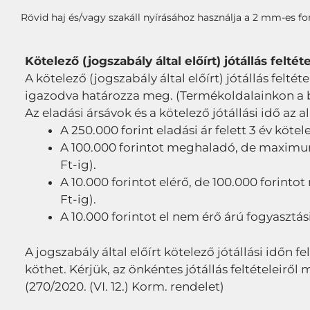
Rövid haj és/vagy szakáll nyírásához használja a 2 mm-es f
Kötelező (jogszabály által előírt) jótállás feltéte
A kötelező (jogszabály által előírt) jótállás feltét
igazodva határozza meg. (Termékoldalainkon a bru
Az eladási ársávok és a kötelező jótállási idő az a
A 250.000 forint eladási ár felett 3 év kötel
A 100.000 forintot meghaladó, de maximum 2
Ft-ig).
A 10.000 forintot elérő, de 100.000 forintot
Ft-ig).
A 10.000 forintot el nem érő árú fogyasztási
A jogszabály által előírt kötelező jótállási időn fe
köthet. Kérjük, az önkéntes jótállás feltételeir
(270/2020. (VI. 12.) Korm. rendelet)