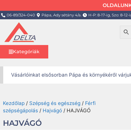
OLDALUNK 
06-89/324-040
Pápa, Ady sétány 4/a.
H-P: 8-17-ig, Szo: 8-12-i
Kategóriák
Vásárlóinkat elsősorban Pápa és környékéről várj
Kezdőlap
/
Szépség és egészség
/
Férfi
szépségápolás
/
Hajvágó
/ HAJVÁGÓ
HAJVÁGÓ