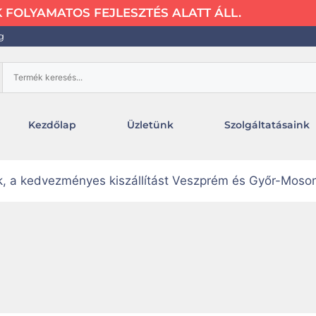
FOLYAMATOS FEJLESZTÉS ALATT ÁLL.
g
Kezdőlap
Üzletünk
Szolgáltatásaink
uk, a kedvezményes kiszállítást Veszprém és Győr-Moso