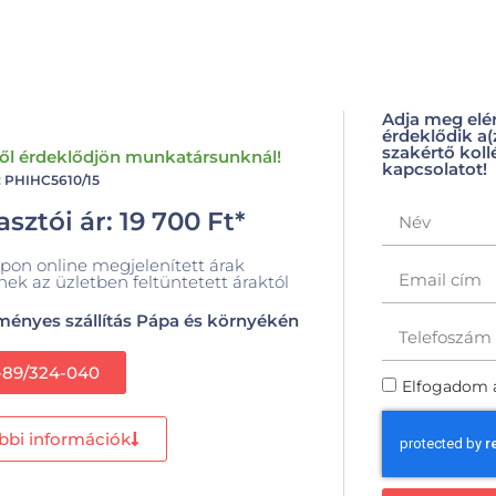
Adja meg elé
érdeklődik a
szakértő koll
ről érdeklődjön munkatársunknál!
kapcsolatot!
: PHIHC5610/15
sztói ár:
19 700
Ft
*
pon online megjelenített árak
nek az üzletben feltüntetett áraktól
ényes szállítás Pápa és környékén
-89/324-040
Elfogadom 
bbi információk