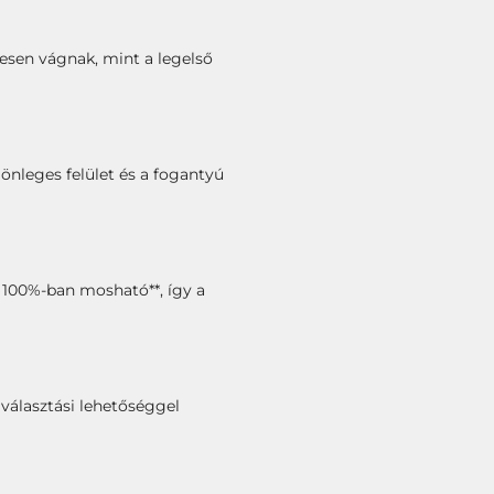
lesen vágnak, mint a legelső
önleges felület és a fogantyú
ó 100%-ban mosható**, így a
gválasztási lehetőséggel