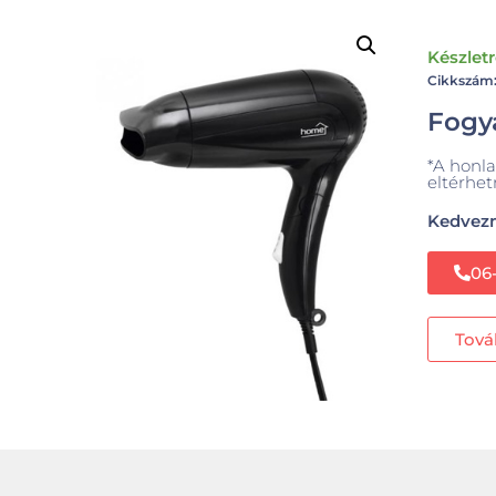
Készlet
Cikkszá
Fogya
*A honla
eltérhet
Kedvezm
06
Tová