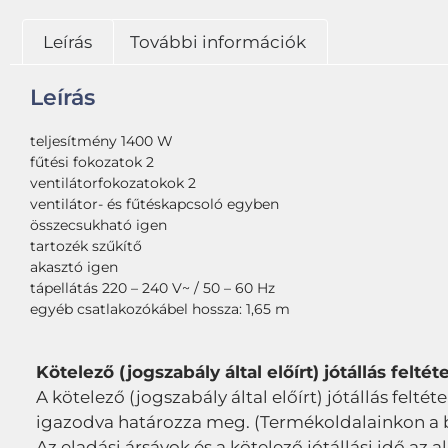
Leírás
További információk
Leírás
teljesítmény 1400 W
fűtési fokozatok 2
ventilátorfokozatokok 2
ventilátor- és fűtéskapcsoló egyben
összecsukható igen
tartozék szűkítő
akasztó igen
tápellátás 220 – 240 V~ / 50 – 60 Hz
egyéb csatlakozókábel hossza: 1,65 m
Kötelező (jogszabály által előírt) jótállás feltéte
A kötelező (jogszabály által előírt) jótállás feltét
igazodva határozza meg. (Termékoldalainkon a bru
Az eladási ársávok és a kötelező jótállási idő az a