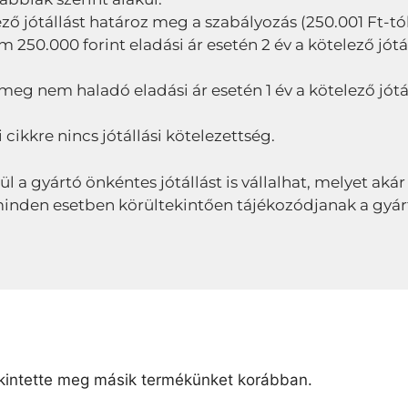
ező jótállást határoz meg a szabályozás (250.001 Ft-tól 
50.000 forint eladási ár esetén 2 év a kötelező jótál
 meg nem haladó eladási ár esetén 1 év a kötelező jótá
 cikkre nincs jótállási kötelezettség.
lül a gyártó önkéntes jótállást is vállalhat, melyet akár
ől minden esetben körültekintően tájékozódjanak a gyár
intette meg másik termékünket korábban.