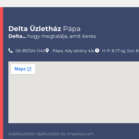
Delta Üzletház
Pápa
Delta...
hogy megtalálja, amit keres
06-89/324-040
Pápa, Ady sétány 4/a.
H-P: 8-17-ig, Szo: 8
Adatkezelési tájékoztató és impresszum