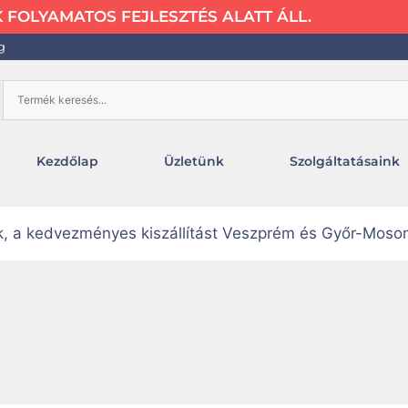
FOLYAMATOS FEJLESZTÉS ALATT ÁLL.
g
Kezdőlap
Üzletünk
Szolgáltatásaink
uk, a kedvezményes kiszállítást Veszprém és Győr-Moso