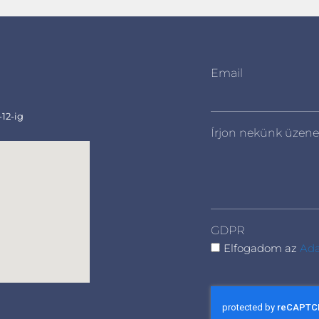
Email
-12-ig
Írjon nekünk üzene
GDPR
Elfogadom az
Ada