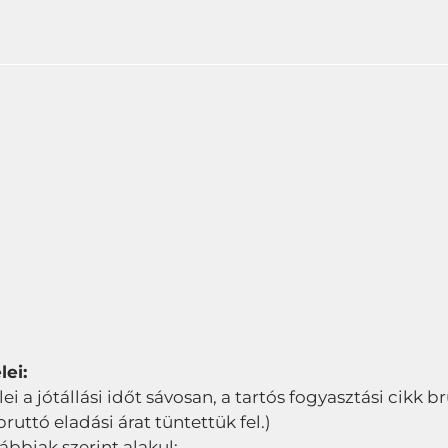
lei:
elei a jótállási időt sávosan, a tartós fogyasztási cikk 
ttó eladási árat tüntettük fel.)
lábbiak szerint alakul: