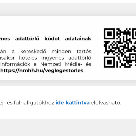
ej- és fülhallgatókhoz
ide kattintva
elolvasható.