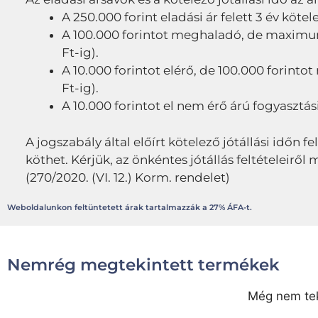
A 250.000 forint eladási ár felett 3 év kötel
A 100.000 forintot meghaladó, de maximum 2
Ft-ig).
A 10.000 forintot elérő, de 100.000 forintot
Ft-ig).
A 10.000 forintot el nem érő árú fogyasztási
A jogszabály által előírt kötelező jótállási időn fe
köthet. Kérjük, az önkéntes jótállás feltételeir
(270/2020. (VI. 12.) Korm. rendelet)
Weboldalunkon feltüntetett árak tartalmazzák a 27% ÁFA-t.
Nemrég megtekintett termékek
Még nem tek