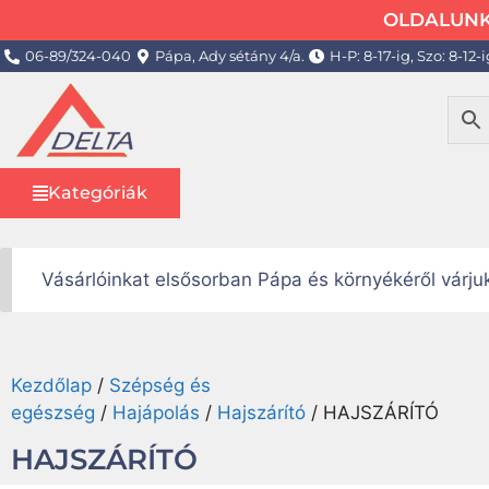
OLDALUNK 
06-89/324-040
Pápa, Ady sétány 4/a.
H-P: 8-17-ig, Szo: 8-12-i
Kategóriák
Vásárlóinkat elsősorban Pápa és környékéről várj
Kezdőlap
/
Szépség és
egészség
/
Hajápolás
/
Hajszárító
/ HAJSZÁRÍTÓ
HAJSZÁRÍTÓ