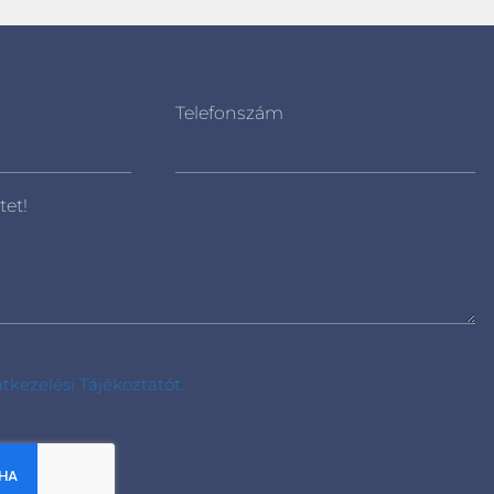
Telefonszám
tet!
tkezelési Tájékoztatót.