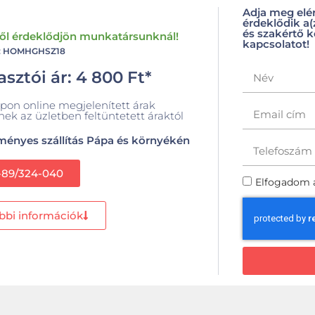
Adja meg elé
érdeklődik a
és szakértő k
ről érdeklődjön munkatársunknál!
kapcsolatot!
m: HOMHGHSZ18
sztói ár:
4 800
Ft
*
pon online megjelenített árak
nek az üzletben feltüntetett áraktól
ényes szállítás Pápa és környékén
-89/324-040
Elfogadom 
bbi információk