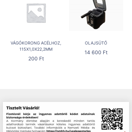
VÁGÓKORONG ACÉLHOZ,
OLAJSÜTŐ
115X1,0X22,2MM
14 600
Ft
200
Ft