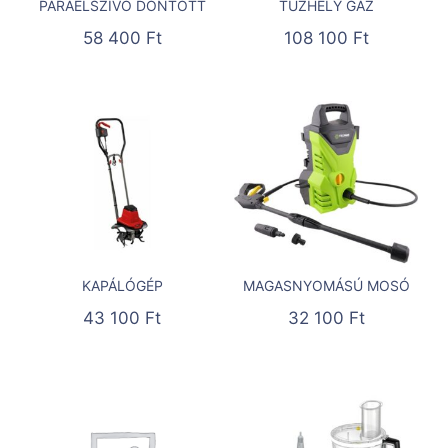
PÁRAELSZÍVÓ DÖNTÖTT
TŰZHELY GÁZ
58 400
Ft
108 100
Ft
KAPÁLÓGÉP
MAGASNYOMÁSÚ MOSÓ
43 100
Ft
32 100
Ft