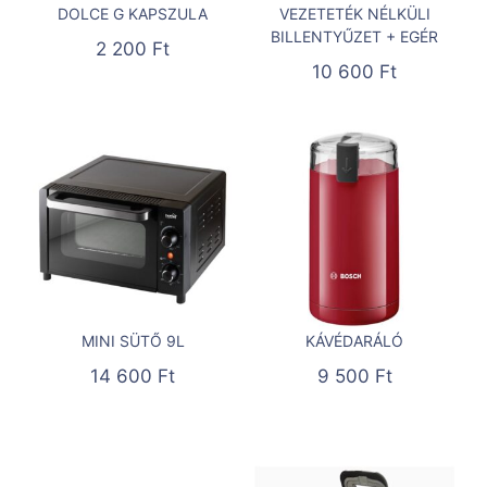
DOLCE G KAPSZULA
VEZETETÉK NÉLKÜLI
BILLENTYŰZET + EGÉR
2 200
Ft
10 600
Ft
MINI SÜTŐ 9L
KÁVÉDARÁLÓ
14 600
Ft
9 500
Ft