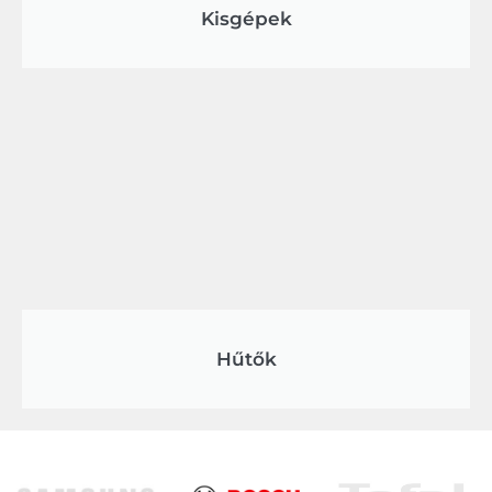
Kisgépek
Hűtők