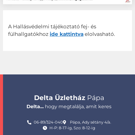
A Hallásvédelmi tájékoztató fej- és
fülhallgatókhoz
ide kattintva
elolvasható.
Delta Üzletház
Pápa
Delta...
hogy megtalálja, amit keres
06-89/324-040
Pápa, Ady sétány 4/a.
H-P: 8-17-ig, Szo: 8-12-ig