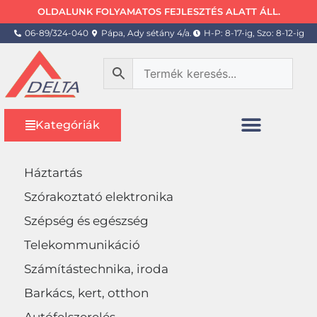
OLDALUNK FOLYAMATOS FEJLESZTÉS ALATT ÁLL.
06-89/324-040
Pápa, Ady sétány 4/a.
H-P: 8-17-ig, Szo: 8-12-ig
Kategóriák
Háztartás
Szórakoztató elektronika
Szépség és egészség
Telekommunikáció
Számítástechnika, iroda
Barkács, kert, otthon