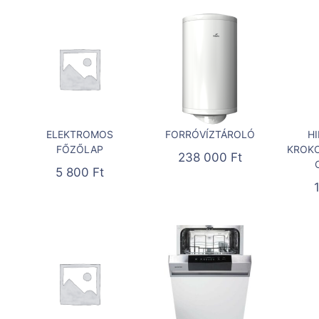
ELEKTROMOS
FORRÓVÍZTÁROLÓ
H
FŐZŐLAP
KROKO
238 000
Ft
5 800
Ft