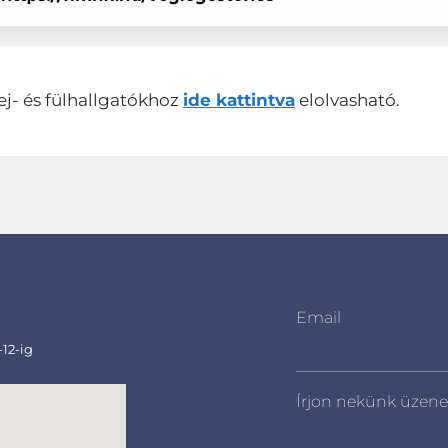
ej- és fülhallgatókhoz
ide kattintva
elolvasható.
Email
-12-ig
Írjon nekünk üzene