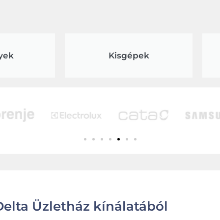
yek
Kisgépek
elta Üzletház kínálatából