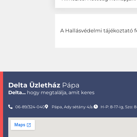
A Hallásvédelmi tájékoztató f
Delta Üzletház
Pápa
Delta...
hogy megtalálja, amit keres
06-89/324-040
Pápa, Ady sétány 4/a.
H-P: 8-17-ig, Szo: 8