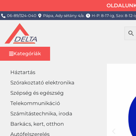
OLDALUNK 
06-89/324-040
Pápa, Ady sétány 4/a.
H-P: 8-17-ig, Szo: 8-12-i
Kategóriák
Háztartás
Szórakoztató elektronika
Szépség és egészség
Telekommunikáció
Számítástechnika, iroda
Barkács, kert, otthon
Autófelszerelés