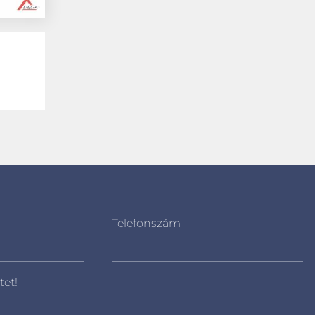
Telefonszám
tet!