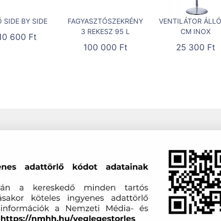
 SIDE BY SIDE
FAGYASZTÓSZEKRÉNY
VENTILÁTOR ÁLLÓ
3 REKESZ 95 L
CM INOX
10 600
Ft
100 000
Ft
25 300
Ft