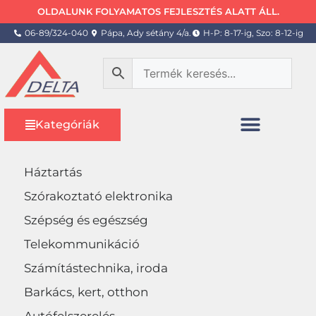
OLDALUNK FOLYAMATOS FEJLESZTÉS ALATT ÁLL.
06-89/324-040
Pápa, Ady sétány 4/a.
H-P: 8-17-ig, Szo: 8-12-ig
Kategóriák
Háztartás
Szórakoztató elektronika
Szépség és egészség
Telekommunikáció
Számítástechnika, iroda
Barkács, kert, otthon