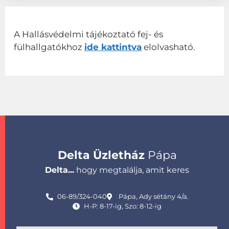
A Hallásvédelmi tájékoztató fej- és
fülhallgatókhoz
ide kattintva
elolvasható.
Delta Üzletház
Pápa
Delta...
hogy megtalálja, amit keres
06-89/324-040
Pápa, Ady sétány 4/a.
H-P: 8-17-ig, Szo: 8-12-ig