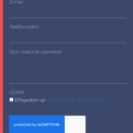
Email
Telefonszám
Írjon nekünk üzenetet!
GDPR
Elfogadom az
Adatkezelési Tájékoztatót.