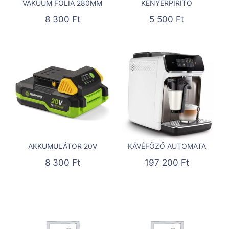
VÁKUUM FÓLIA 280MM
KENYÉRPIRÍTÓ
8 300
Ft
5 500
Ft
AKKUMULÁTOR 20V
KÁVÉFŐZŐ AUTOMATA
8 300
Ft
197 200
Ft