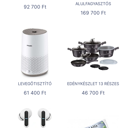
ALULFAGYASZTÓS
92 700
Ft
169 700
Ft
LEVEGŐTISZTÍTÓ
EDÉNYKÉSZLET 13 RÉSZES
61 400
Ft
46 700
Ft