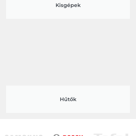
Kisgépek
Hűtők