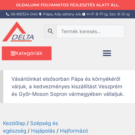
OLDALUNK FOLYAMATOS FEJLESZTÉS ALATT ÁLL.
06-89/324-040
Pápa, Ady sétány 4/a.
H-P: 8-17-ig, Szo: 8-12-ig
Kategóriák
Vásárlóinkat elsősorban Pápa és környékéről
várjuk, a kedvezményes kiszállítást Veszprém
és Győr-Moson Sopron vármegyében vállaljuk.
Kezdőlap
/
Szépség és
egészség
/
Hajápolás
/
Hajformázó