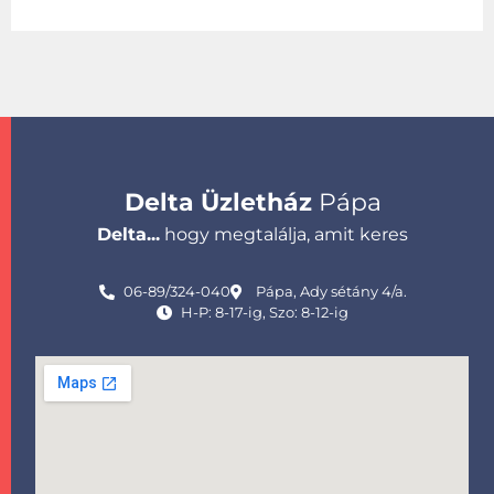
Delta Üzletház
Pápa
Delta...
hogy megtalálja, amit keres
06-89/324-040
Pápa, Ady sétány 4/a.
H-P: 8-17-ig, Szo: 8-12-ig