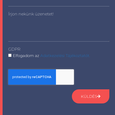
Írjon nekünk üzenetet!
GDPR
Elfogadom az
Adatkezelési Tájékoztatót.
KÜLDÉS