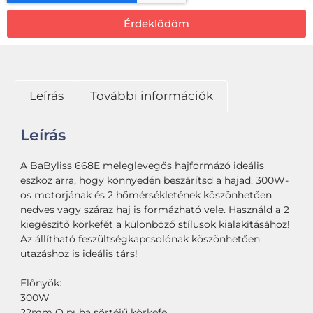
Érdeklődöm
Leírás
További információk
Leírás
A BaByliss 668E meleglevegős hajformázó ideális
eszköz arra, hogy könnyedén beszárítsd a hajad. 300W-
os motorjának és 2 hőmérsékletének köszönhetően
nedves vagy száraz haj is formázható vele. Használd a 2
kiegészítő körkefét a különböző stílusok kialakításához!
Az állítható feszültségkapcsolónak köszönhetően
utazáshoz is ideális társ!
Előnyök:
300W
22mm O puha sörtéjű körkefe