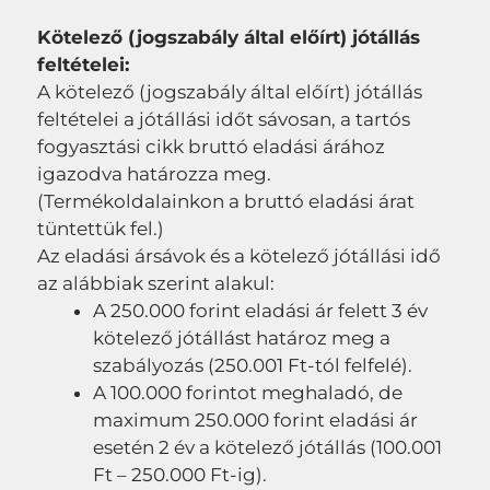
Kötelező (jogszabály által előírt) jótállás
feltételei:
A kötelező (jogszabály által előírt) jótállás
feltételei a jótállási időt sávosan, a tartós
fogyasztási cikk bruttó eladási árához
igazodva határozza meg.
(Termékoldalainkon a bruttó eladási árat
tüntettük fel.)
Az eladási ársávok és a kötelező jótállási idő
az alábbiak szerint alakul:
A 250.000 forint eladási ár felett 3 év
kötelező jótállást határoz meg a
szabályozás (250.001 Ft-tól felfelé).
A 100.000 forintot meghaladó, de
maximum 250.000 forint eladási ár
esetén 2 év a kötelező jótállás (100.001
Ft – 250.000 Ft-ig).