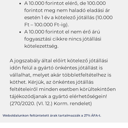
A 10.000 forintot elérő, de 100.000
forintot meg nem haladó eladási ár
esetén 1 év a kötelező jótállás (10.000
Ft – 100.000 Ft-ig).
A 10.000 forintot el nem érő árú
fogyasztási cikkre nincs jótállási
kötelezettség.
A jogszabály által előírt kötelező jótállási
időn felül a gyártó önkéntes jótállást is
vállalhat, melyet akár többletfeltételhez is
köthet. Kérjük, az önkéntes jótállás
feltételeiről minden esetben körültekintően
tájékozódjanak a gyártó elérhetőségein!
(270/2020. (VI. 12.) Korm. rendelet)
Weboldalunkon feltüntetett árak tartalmazzák a 27% ÁFA-t.