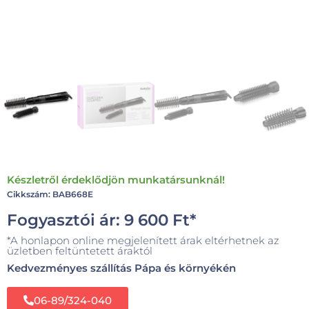
Készletről érdeklődjön munkatársunknál!
Cikkszám: BAB668E
Fogyasztói ár:
9 600
Ft
*
*A honlapon online megjelenített árak eltérhetnek az
üzletben feltüntetett áraktól
Kedvezményes szállítás Pápa és környékén
06-89/324-040