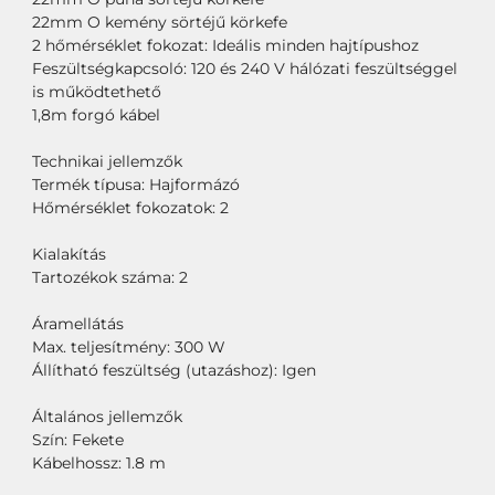
22mm O kemény sörtéjű körkefe
2 hőmérséklet fokozat: Ideális minden hajtípushoz
Feszültségkapcsoló: 120 és 240 V hálózati feszültséggel
is működtethető
1,8m forgó kábel
Technikai jellemzők
Termék típusa: Hajformázó
Hőmérséklet fokozatok: 2
Kialakítás
Tartozékok száma: 2
Áramellátás
Max. teljesítmény: 300 W
Állítható feszültség (utazáshoz): Igen
Általános jellemzők
Szín: Fekete
Kábelhossz: 1.8 m