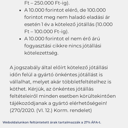
Ft – 250.000 Ft-ig).
A 10.000 forintot elérő, de 100.000
forintot meg nem haladó eladási ár
esetén 1 év a kötelező jótállás (10.000
Ft – 100.000 Ft-ig).
A 10.000 forintot el nem érő árú
fogyasztási cikkre nincs jótállási
kötelezettség.
A jogszabály által előírt kötelező jótállási
időn felül a gyártó önkéntes jótállást is
vállalhat, melyet akár többletfeltételhez is
köthet. Kérjük, az önkéntes jótállás
feltételeiről minden esetben körültekintően
tájékozódjanak a gyártó elérhetőségein!
(270/2020. (VI. 12.) Korm. rendelet)
Weboldalunkon feltüntetett árak tartalmazzák a 27% ÁFA-t.