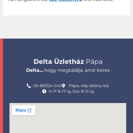
Delta Üzletház
Pápa
Delta...
hogy megtalálja, amit keres
06-89/324-040
Pápa, Ady sétány 4/a.
H-P: 8-17-ig, Szo: 8-12-ig