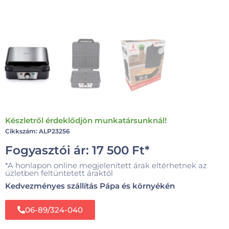
Készletről érdeklődjön munkatársunknál!
Cikkszám: ALP23256
Fogyasztói ár:
17 500
Ft
*
*A honlapon online megjelenített árak eltérhetnek az
üzletben feltüntetett áraktól
Kedvezményes szállítás Pápa és környékén
06-89/324-040