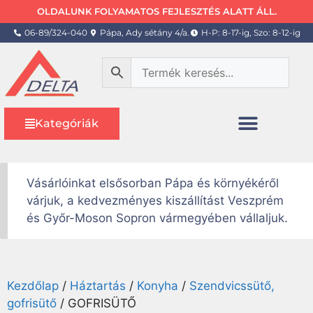
OLDALUNK FOLYAMATOS FEJLESZTÉS ALATT ÁLL.
06-89/324-040
Pápa, Ady sétány 4/a.
H-P: 8-17-ig, Szo: 8-12-ig
Kategóriák
Vásárlóinkat elsősorban Pápa és környékéről
várjuk, a kedvezményes kiszállítást Veszprém
és Győr-Moson Sopron vármegyében vállaljuk.
Kezdőlap
/
Háztartás
/
Konyha
/
Szendvicssütő,
gofrisütő
/ GOFRISÜTŐ