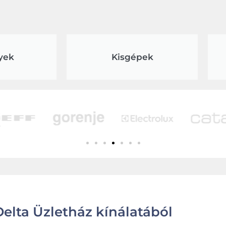
yek
Kisgépek
elta Üzletház kínálatából