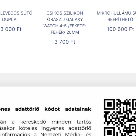
LEVEGŐS SÜTŐ
CSÍKOS SZILIKON
MIKROHULLÁMÚ S
DUPLA
ÓRASZÍJ GALAXY
BEÉPÍTHETŐ
WATCH 4-5 /FEKETE-
33 000
Ft
100 600
Ft
FEHÉR/ 20MM
3 700
Ft