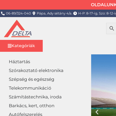
OLDALUNK 
06-89/324-040
Pápa, Ady sétány 4/a.
H-P: 8-17-ig, Szo: 8-12-i
Kategóriák
Háztartás
Szórakoztató elektronika
Szépség és egészség
Telekommunikáció
Számítástechnika, iroda
Barkács, kert, otthon
Autófelszerelés