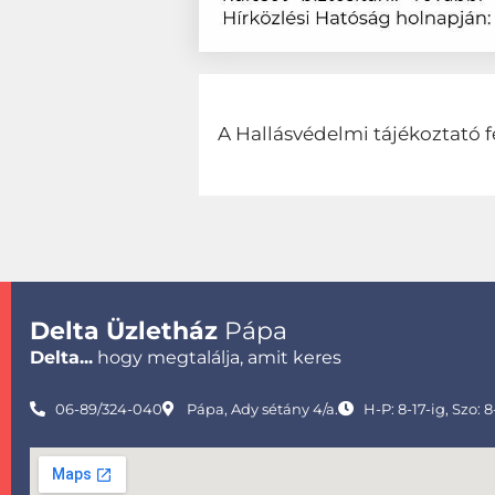
A Hallásvédelmi tájékoztató f
Delta Üzletház
Pápa
Delta...
hogy megtalálja, amit keres
06-89/324-040
Pápa, Ady sétány 4/a.
H-P: 8-17-ig, Szo: 8