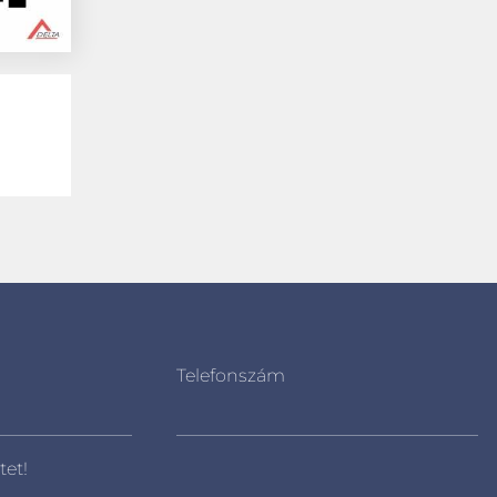
Telefonszám
tet!