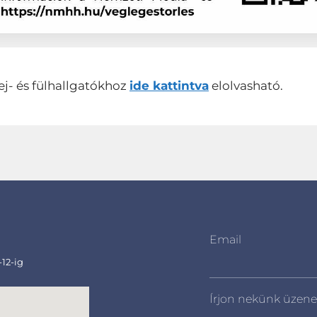
ej- és fülhallgatókhoz
ide kattintva
elolvasható.
Email
-12-ig
Írjon nekünk üzene