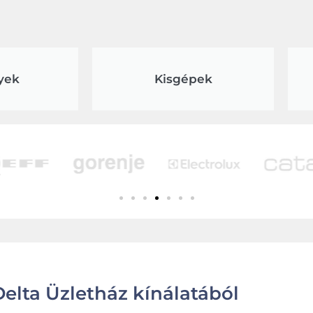
yek
Kisgépek
elta Üzletház kínálatából