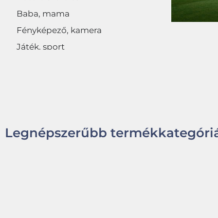
Baba, mama
Fényképező, kamera
Játék, sport
Egyéb
Legnépszerűbb termékkategóriá