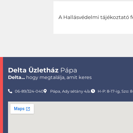
A Hallásvédelmi tájékoztató f
Delta Üzletház
Pápa
Delta...
hogy megtalálja, amit keres
06-89/324-040
Pápa, Ady sétány 4/a.
H-P: 8-17-ig, Szo: 8