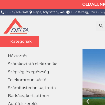
OLDALUNK 
06-89/324-040
Pápa, Ady sétány 4/a.
H-P: 8-17-ig, Szo: 8-12-i
Kategóriák
Háztartás
Szórakoztató elektronika
Szépség és egészség
Telekommunikáció
Számítástechnika, iroda
Barkács, kert, otthon
Autófelszerelés