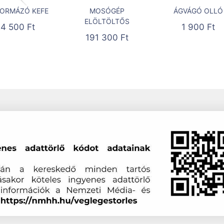
ORMÁZÓ KEFE
MOSÓGÉP
ÁGVÁGÓ OLLÓ
ELÖLTÖLTŐS
24 500
Ft
1 900
Ft
191 300
Ft