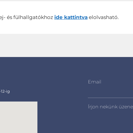
ej- és fülhallgatókhoz
ide kattintva
elolvasható.
Email
-12-ig
Írjon nekünk üzene