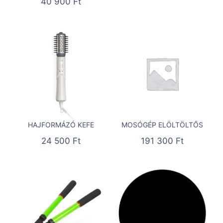
40 900
Ft
HAJFORMÁZÓ KEFE
MOSÓGÉP ELÖLTÖLTŐS
24 500
Ft
191 300
Ft