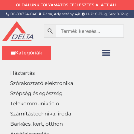
OLDALUNK FOLYAMATOS FEJLESZTÉS ALATT ÁLL.
06-89/324-040
Pápa, Ady sétány 4/a.
H-P: 8-17-ig, Szo: 8-12-ig
Kategóriák
Háztartás
Szórakoztató elektronika
Szépség és egészség
Telekommunikáció
Számítástechnika, iroda
Barkács, kert, otthon