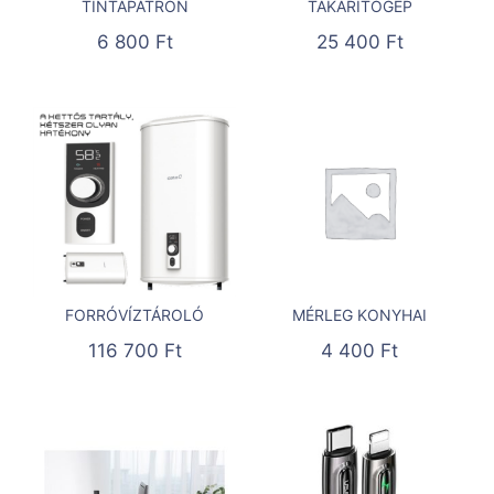
TINTAPATRON
TAKARÍTÓGÉP
6 800
Ft
25 400
Ft
FORRÓVÍZTÁROLÓ
MÉRLEG KONYHAI
116 700
Ft
4 400
Ft