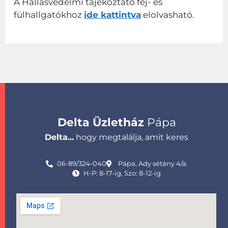
A Hallásvédelmi tájékoztató fej- és
fülhallgatókhoz
ide kattintva
elolvasható.
Delta Üzletház
Pápa
Delta...
hogy megtalálja, amit keres
06-89/324-040
Pápa, Ady sétány 4/a.
H-P: 8-17-ig, Szo: 8-12-ig