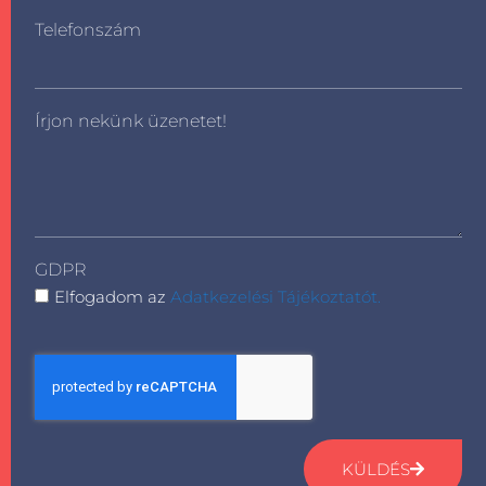
Telefonszám
Írjon nekünk üzenetet!
GDPR
Elfogadom az
Adatkezelési Tájékoztatót.
KÜLDÉS