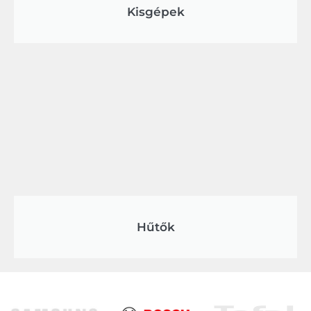
Kisgépek
Hűtők