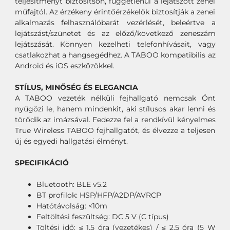
teljesítményt biztosítson, függetlenül a lejátszott zenei
műfajtól. Az érzékeny érintőérzékelők biztosítják a zenei
alkalmazás felhasználóbarát vezérlését, beleértve a
lejátszást/szünetet és az előző/következő zeneszám
lejátszását. Könnyen kezelheti telefonhívásait, vagy
csatlakozhat a hangsegédhez. A TABOO kompatibilis az
Android és iOS eszközökkel.
STÍLUS, MINŐSÉG ÉS ELEGANCIA
A TABOO vezeték nélküli fejhallgató nemcsak Önt
nyűgözi le, hanem mindenkit, aki stílusos akar lenni és
törődik az imázsával. Fedezze fel a rendkívül kényelmes
True Wireless TABOO fejhallgatót, és élvezze a teljesen
új és egyedi hallgatási élményt.
SPECIFIKÁCIÓ
Bluetooth: BLE v5.2
BT profilok: HSP/HFP/A2DP/AVRCP
Hatótávolság: <10m
Feltöltési feszültség: DC 5 V (C típus)
Töltési idő: ≤ 1,5 óra (vezetékes) / ≤ 2,5 óra (5 W