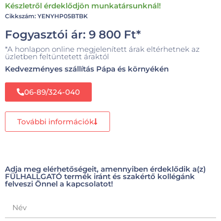
Készletről érdeklődjön munkatársunknál!
Cikkszám: YENYHP05BTBK
Fogyasztói ár:
9 800
Ft
*
*A honlapon online megjelenített árak eltérhetnek az
üzletben feltüntetett áraktól
Kedvezményes szállítás Pápa és környékén
06-89/324-040
További információk
Adja meg elérhetőségeit, amennyiben érdeklődik a(z)
FÜLHALLGATÓ termék iránt és szakértő kollégánk
felveszi Önnel a kapcsolatot!