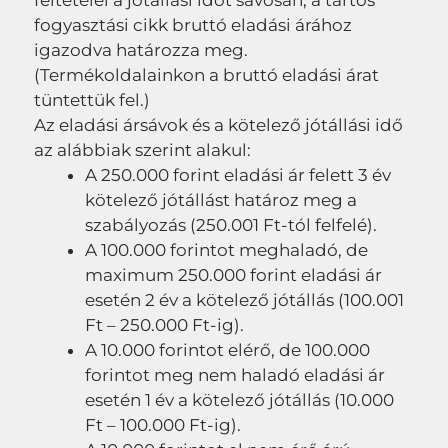
feltételei a jótállási időt sávosan, a tartós
fogyasztási cikk bruttó eladási árához
igazodva határozza meg.
(Termékoldalainkon a bruttó eladási árat
tüntettük fel.)
Az eladási ársávok és a kötelező jótállási idő
az alábbiak szerint alakul:
A 250.000 forint eladási ár felett 3 év
kötelező jótállást határoz meg a
szabályozás (250.001 Ft-tól felfelé).
A 100.000 forintot meghaladó, de
maximum 250.000 forint eladási ár
esetén 2 év a kötelező jótállás (100.001
Ft – 250.000 Ft-ig).
A 10.000 forintot elérő, de 100.000
forintot meg nem haladó eladási ár
esetén 1 év a kötelező jótállás (10.000
Ft – 100.000 Ft-ig).