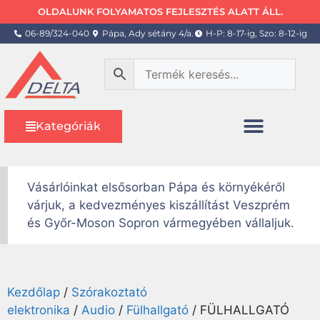
OLDALUNK FOLYAMATOS FEJLESZTÉS ALATT ÁLL.
06-89/324-040
Pápa, Ady sétány 4/a.
H-P: 8-17-ig, Szo: 8-12-ig
Kategóriák
Vásárlóinkat elsősorban Pápa és környékéről
várjuk, a kedvezményes kiszállítást Veszprém
és Győr-Moson Sopron vármegyében vállaljuk.
Kezdőlap
/
Szórakoztató
elektronika
/
Audio
/
Fülhallgató
/ FÜLHALLGATÓ