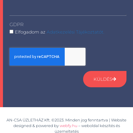
GDPR
Elfogadom az
Adatkezelési Tájékoztatót.
KÜLDÉS
AN-CSA ÜZLETHÁZ Kft. ©2023. Minden jog fenntartva | Website
designed & powered by
webfy.hu
– weboldal készítés és
üzemeltetés