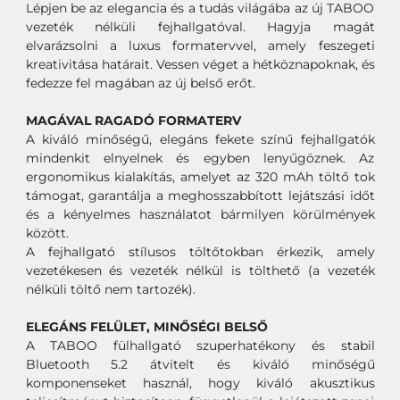
Lépjen be az elegancia és a tudás világába az új TABOO
vezeték nélküli fejhallgatóval. Hagyja magát
elvarázsolni a luxus formatervvel, amely feszegeti
kreativitása határait. Vessen véget a hétköznapoknak, és
fedezze fel magában az új belső erőt.
MAGÁVAL RAGADÓ FORMATERV
A kiváló minőségű, elegáns fekete színű fejhallgatók
mindenkit elnyelnek és egyben lenyűgöznek. Az
ergonomikus kialakítás, amelyet az 320 mAh töltő tok
támogat, garantálja a meghosszabbított lejátszási időt
és a kényelmes használatot bármilyen körülmények
között.
A fejhallgató stílusos töltőtokban érkezik, amely
vezetékesen és vezeték nélkül is tölthető (a vezeték
nélküli töltő nem tartozék).
ELEGÁNS FELÜLET, MINŐSÉGI BELSŐ
A TABOO fülhallgató szuperhatékony és stabil
Bluetooth 5.2 átvitelt és kiváló minőségű
komponenseket használ, hogy kiváló akusztikus