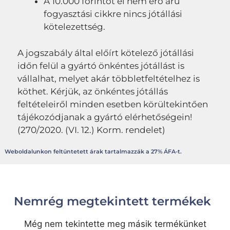
A 10.000 forintot el nem érő árú
fogyasztási cikkre nincs jótállási
kötelezettség.
A jogszabály által előírt kötelező jótállási
időn felül a gyártó önkéntes jótállást is
vállalhat, melyet akár többletfeltételhez is
köthet. Kérjük, az önkéntes jótállás
feltételeiről minden esetben körültekintően
tájékozódjanak a gyártó elérhetőségein!
(270/2020. (VI. 12.) Korm. rendelet)
Weboldalunkon feltüntetett árak tartalmazzák a 27% ÁFA-t.
Nemrég megtekintett termékek
Még nem tekintette meg másik termékünket