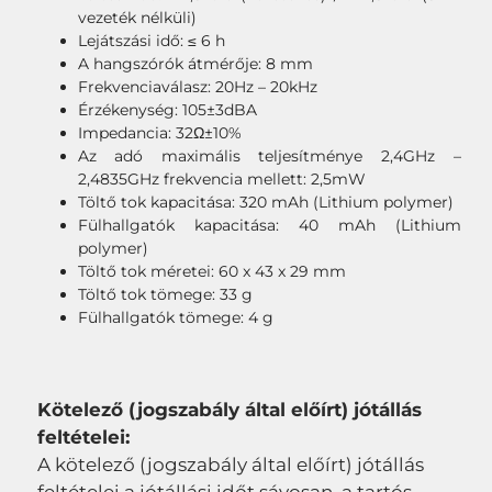
vezeték nélküli)
Lejátszási idő: ≤ 6 h
A hangszórók átmérője: 8 mm
Frekvenciaválasz: 20Hz – 20kHz
Érzékenység: 105±3dBA
Impedancia: 32Ω±10%
Az adó maximális teljesítménye 2,4GHz –
2,4835GHz frekvencia mellett: 2,5mW
Töltő tok kapacitása: 320 mAh (Lithium polymer)
Fülhallgatók kapacitása: 40 mAh (Lithium
polymer)
Töltő tok méretei: 60 x 43 x 29 mm
Töltő tok tömege: 33 g
Fülhallgatók tömege: 4 g
Kötelező (jogszabály által előírt) jótállás
feltételei:
A kötelező (jogszabály által előírt) jótállás