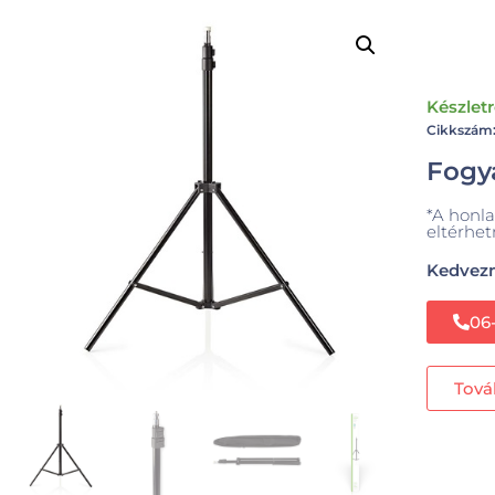
Készlet
Cikkszám
Fogya
*A honla
eltérhet
Kedvezm
06
Tová