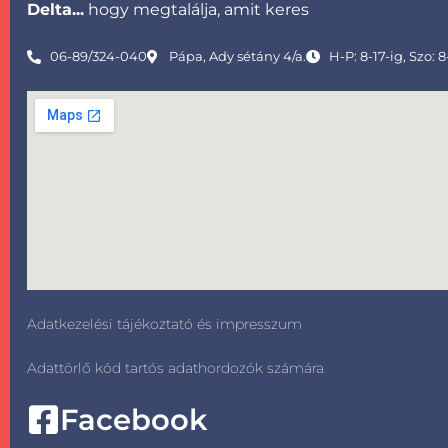
Delta...
hogy megtalálja, amit keres
06-89/324-040
Pápa, Ady sétány 4/a.
H-P: 8-17-ig, Szo: 8
Adatkezelési tájékoztató és impresszum
Adattörlő kód tartós adathordozók számára
Facebook