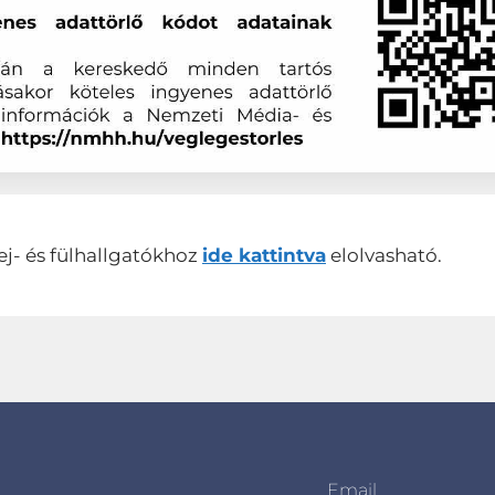
ej- és fülhallgatókhoz
ide kattintva
elolvasható.
Email