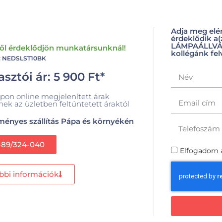
Adja meg elé
érdeklődik a
LÁMPAÁLLVÁNY
ről érdeklődjön munkatársunknál!
kollégánk fel
: NEDSLST10BK
sztói ár:
5 900
Ft
*
pon online megjelenített árak
nek az üzletben feltüntetett áraktól
ényes szállítás Pápa és környékén
-89/324-040
Elfogadom 
bbi információk