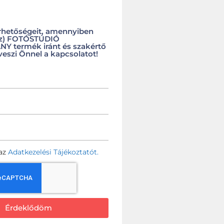
rhetőségeit, amennyiben
(z) FOTÓSTÚDIÓ
 termék iránt és szakértő
veszi Önnel a kapcsolatot!
az
Adatkezelési Tájékoztatót.
Érdeklődöm