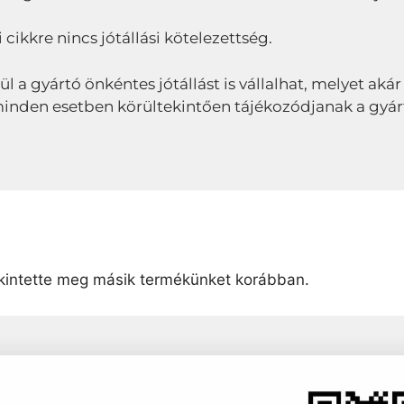
 cikkre nincs jótállási kötelezettség.
lül a gyártó önkéntes jótállást is vállalhat, melyet akár
ől minden esetben körültekintően tájékozódjanak a gyár
intette meg másik termékünket korábban.