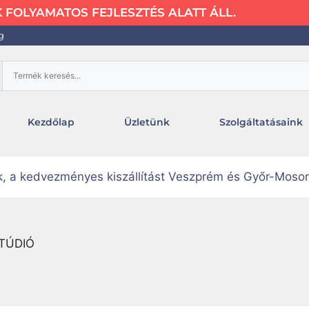
FOLYAMATOS FEJLESZTÉS ALATT ÁLL.
g
Kezdőlap
Üzletünk
Szolgáltatásaink
uk, a kedvezményes kiszállítást Veszprém és Győr-Moso
TÚDIÓ