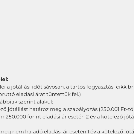
lei:
elei a jótállási időt sávosan, a tartós fogyasztási cikk 
ttó eladási árat tüntettük fel.)
lábbiak szerint alakul:
ező jótállást határoz meg a szabályozás (250.001 Ft-tól 
50.000 forint eladási ár esetén 2 év a kötelező jótál
 meg nem haladó eladási ár esetén 1 év a kötelező jótá