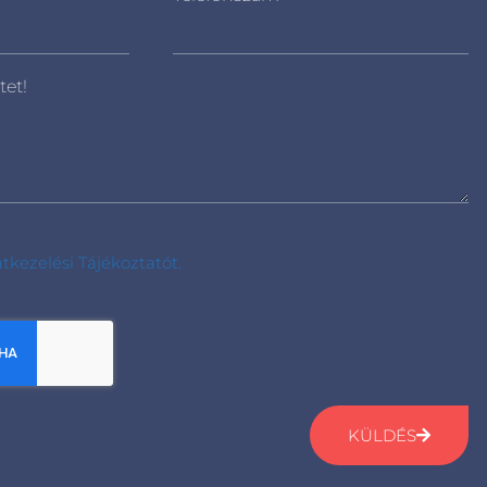
tet!
tkezelési Tájékoztatót.
KÜLDÉS