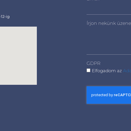
-12-ig
Írjon nekünk üzene
GDPR
Elfogadom az
Ada