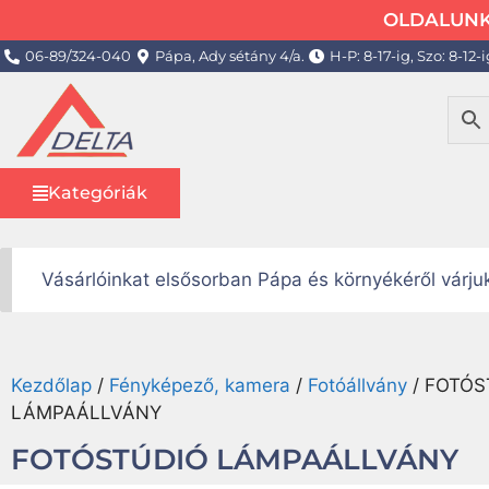
OLDALUNK 
06-89/324-040
Pápa, Ady sétány 4/a.
H-P: 8-17-ig, Szo: 8-12-i
Kategóriák
Vásárlóinkat elsősorban Pápa és környékéről várj
Kezdőlap
/
Fényképező, kamera
/
Fotóállvány
/ FOTÓS
LÁMPAÁLLVÁNY
FOTÓSTÚDIÓ LÁMPAÁLLVÁNY