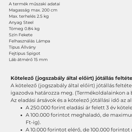
A termék műszaki adatai
Magasság max. 200 cm
Max. terhelés 2.5 kg
Anyag Steel
Tömeg 0.84 kg
Szín Fekete
Felhasználás Lámpa
Típus Állvány
Fejtípus Spigot
Láb átmérő 15 mm
Kötelező (jogszabály által előírt) jótállás feltéte
A kötelező (jogszabály által előírt) jótállás feltét
igazodva határozza meg. (Termékoldalainkon a bru
Az eladási ársávok és a kötelező jótállási idő az a
A 250.000 forint eladási ár felett 3 év kötel
A 100.000 forintot meghaladó, de maximum 2
Ft-ig).
A 10.000 forintot elérő, de 100.000 forintot