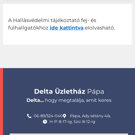
A Hallásvédelmi tájékoztató fej- és
fülhallgatókhoz
ide kattintva
elolvasható.
Delta Üzletház
Pápa
Delta...
hogy megtalálja, amit keres
06-89/324-040
Pápa, Ady sétány 4/a.
H-P: 8-17-ig, Szo: 8-12-ig