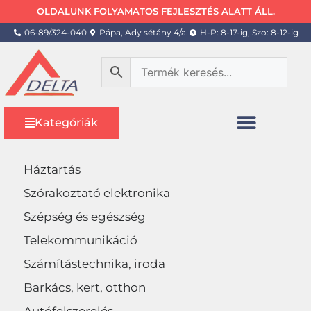
OLDALUNK FOLYAMATOS FEJLESZTÉS ALATT ÁLL.
06-89/324-040
Pápa, Ady sétány 4/a.
H-P: 8-17-ig, Szo: 8-12-ig
Kategóriák
Háztartás
Szórakoztató elektronika
Szépség és egészség
Telekommunikáció
Számítástechnika, iroda
Barkács, kert, otthon