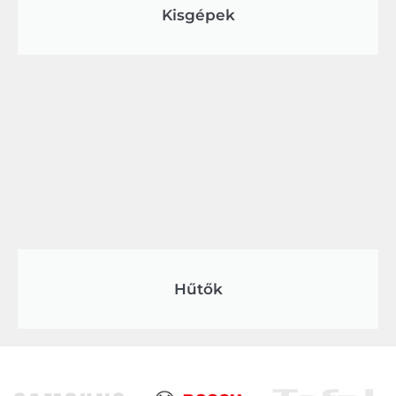
Kisgépek
Hűtők