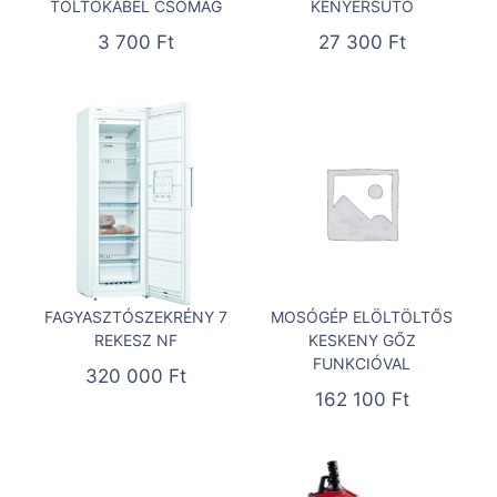
TÖLTŐKÁBEL CSOMAG
KENYÉRSÜTŐ
3 700
Ft
27 300
Ft
FAGYASZTÓSZEKRÉNY 7
MOSÓGÉP ELÖLTÖLTŐS
REKESZ NF
KESKENY GŐZ
FUNKCIÓVAL
320 000
Ft
162 100
Ft