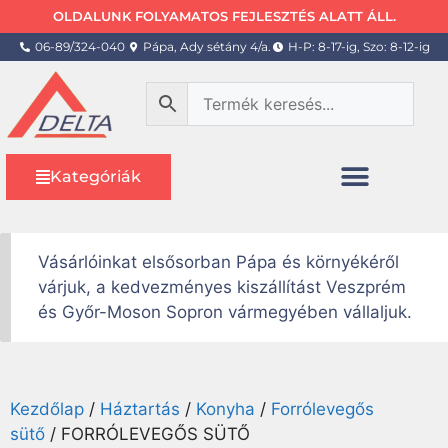
OLDALUNK FOLYAMATOS FEJLESZTÉS ALATT ÁLL.
06-89/324-040
Pápa, Ady sétány 4/a.
H-P: 8-17-ig, Szo: 8-12-ig
Kategóriák
Vásárlóinkat elsősorban Pápa és környékéről
várjuk, a kedvezményes kiszállítást Veszprém
és Győr-Moson Sopron vármegyében vállaljuk.
Kezdőlap
/
Háztartás
/
Konyha
/
Forrólevegős
sütő
/ FORRÓLEVEGŐS SÜTŐ