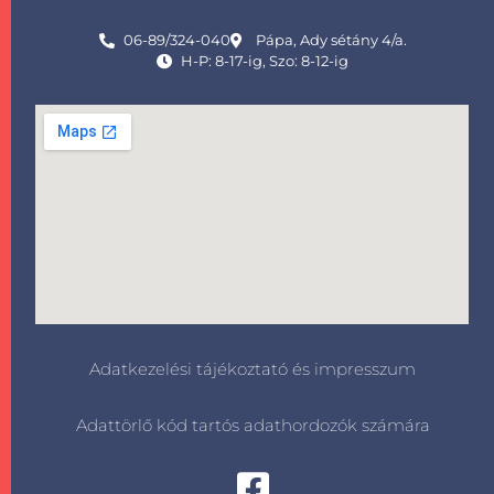
06-89/324-040
Pápa, Ady sétány 4/a.
H-P: 8-17-ig, Szo: 8-12-ig
Adatkezelési tájékoztató és impresszum
Adattörlő kód tartós adathordozók számára