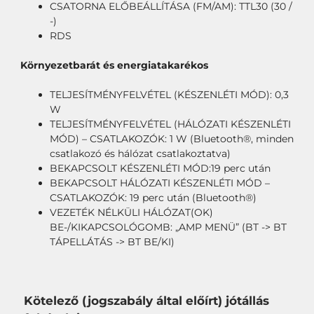
CSATORNA ELŐBEÁLLÍTÁSA (FM/AM): TTL30 (30 /
-)
RDS
Környezetbarát és energiatakarékos
TELJESÍTMÉNYFELVÉTEL (KÉSZENLÉTI MÓD): 0,3
W
TELJESÍTMÉNYFELVÉTEL (HÁLÓZATI KÉSZENLÉTI
MÓD) – CSATLAKOZÓK: 1 W (Bluetooth®, minden
csatlakozó és hálózat csatlakoztatva)
BEKAPCSOLT KÉSZENLÉTI MÓD:19 perc után
BEKAPCSOLT HÁLÓZATI KÉSZENLÉTI MÓD –
CSATLAKOZÓK: 19 perc után (Bluetooth®)
VEZETÉK NÉLKÜLI HÁLÓZAT(OK)
BE-/KIKAPCSOLÓGOMB: „AMP MENÜ” (BT -> BT
TÁPELLÁTÁS -> BT BE/KI)
Kötelező (jogszabály által előírt) jótállás