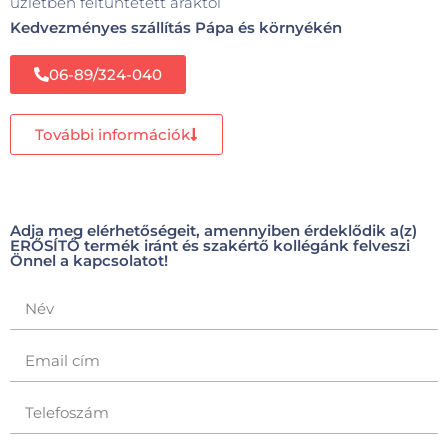
üzletben feltüntetett áraktól
Kedvezményes szállítás Pápa és környékén
06-89/324-040
További információk
Adja meg elérhetőségeit, amennyiben érdeklődik a(z)
ERŐSÍTŐ termék iránt és szakértő kollégánk felveszi
Önnel a kapcsolatot!