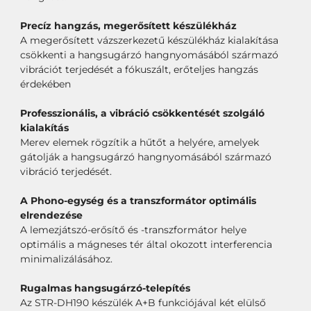
Precíz hangzás, megerősített készülékház
A megerősített vázszerkezetű készülékház kialakítása
csökkenti a hangsugárzó hangnyomásából származó
vibrációt terjedését a fókuszált, erőteljes hangzás
érdekében
Professzionális, a vibráció csökkentését szolgáló
kialakítás
Merev elemek rögzítik a hűtőt a helyére, amelyek
gátolják a hangsugárzó hangnyomásából származó
vibráció terjedését.
A Phono-egység és a transzformátor optimális
elrendezése
A lemezjátszó-erősítő és -transzformátor helye
optimális a mágneses tér által okozott interferencia
minimalizálásához.
Rugalmas hangsugárzó-telepítés
Az STR-DH190 készülék A+B funkciójával két elülső