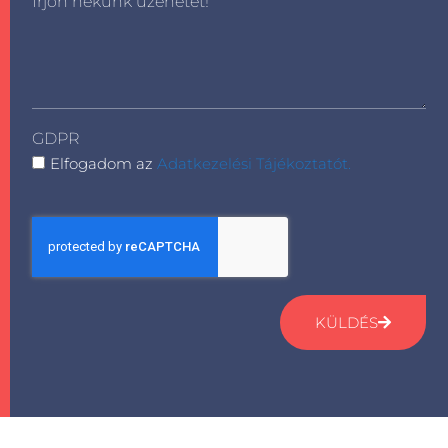
Írjon nekünk üzenetet!
GDPR
Elfogadom az
Adatkezelési Tájékoztatót.
KÜLDÉS