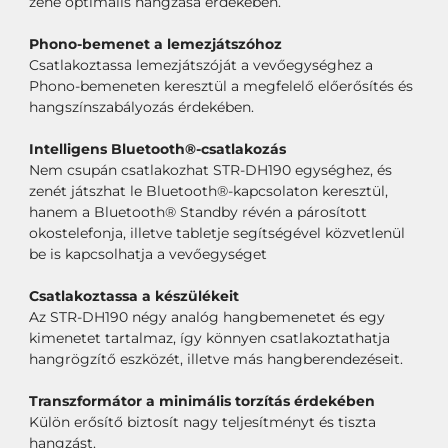
zene optimális hangzása érdekében.
Phono-bemenet a lemezjátszóhoz
Csatlakoztassa lemezjátszóját a vevőegységhez a
Phono-bemeneten keresztül a megfelelő előerősítés és
hangszínszabályozás érdekében.
Intelligens Bluetooth®-csatlakozás
Nem csupán csatlakozhat STR-DH190 egységhez, és
zenét játszhat le Bluetooth®-kapcsolaton keresztül,
hanem a Bluetooth® Standby révén a párosított
okostelefonja, illetve tabletje segítségével közvetlenül
be is kapcsolhatja a vevőegységet
Csatlakoztassa a készülékeit
Az STR-DH190 négy analóg hangbemenetet és egy
kimenetet tartalmaz, így könnyen csatlakoztathatja
hangrögzítő eszközét, illetve más hangberendezéseit.
Transzformátor a minimális torzítás érdekében
Külön erősítő biztosít nagy teljesítményt és tiszta
hangzást.