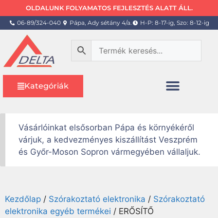
OLDALUNK FOLYAMATOS FEJLESZTÉS ALATT ÁLL.
06-89/324-040
Pápa, Ady sétány 4/a.
H-P: 8-17-ig, Szo: 8-12-ig
Kategóriák
Vásárlóinkat elsősorban Pápa és környékéről
várjuk, a kedvezményes kiszállítást Veszprém
és Győr-Moson Sopron vármegyében vállaljuk.
Kezdőlap
/
Szórakoztató elektronika
/
Szórakoztató
elektronika egyéb termékei
/ ERŐSÍTŐ