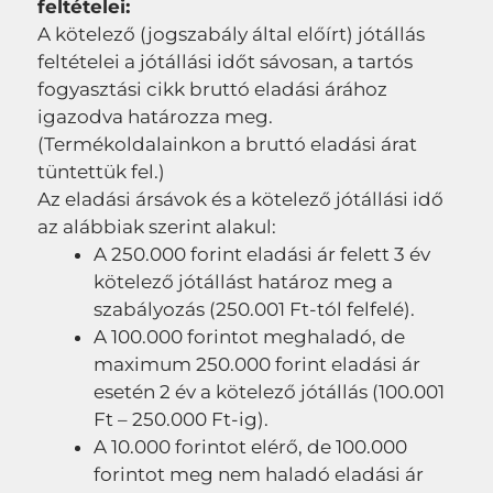
feltételei:
A kötelező (jogszabály által előírt) jótállás
feltételei a jótállási időt sávosan, a tartós
fogyasztási cikk bruttó eladási árához
igazodva határozza meg.
(Termékoldalainkon a bruttó eladási árat
tüntettük fel.)
Az eladási ársávok és a kötelező jótállási idő
az alábbiak szerint alakul:
A 250.000 forint eladási ár felett 3 év
kötelező jótállást határoz meg a
szabályozás (250.001 Ft-tól felfelé).
A 100.000 forintot meghaladó, de
maximum 250.000 forint eladási ár
esetén 2 év a kötelező jótállás (100.001
Ft – 250.000 Ft-ig).
A 10.000 forintot elérő, de 100.000
forintot meg nem haladó eladási ár