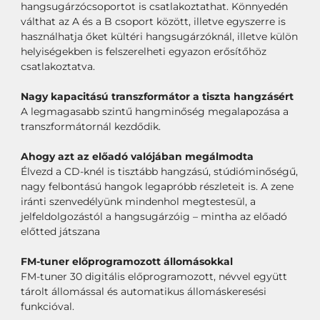
hangsugárzócsoportot is csatlakoztathat. Könnyedén
válthat az A és a B csoport között, illetve egyszerre is
használhatja őket kültéri hangsugárzóknál, illetve külön
helyiségekben is felszerelheti egyazon erősítőhöz
csatlakoztatva.
Nagy kapacitású transzformátor a tiszta hangzásért
A legmagasabb szintű hangminőség megalapozása a
transzformátornál kezdődik.
Ahogy azt az előadó valójában megálmodta
Élvezd a CD-knél is tisztább hangzású, stúdióminőségű,
nagy felbontású hangok legapróbb részleteit is. A zene
iránti szenvedélyünk mindenhol megtestesül, a
jelfeldolgozástól a hangsugárzóig – mintha az előadó
előtted játszana
FM-tuner előprogramozott állomásokkal
FM-tuner 30 digitális előprogramozott, névvel együtt
tárolt állomással és automatikus állomáskeresési
funkcióval.