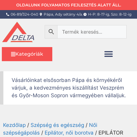
OLDALUNK FOLYAMATOS FEJLESZTÉS ALATT ÁLL.
06-89/324-040
Pápa, Ady sétány 4/a.
H-P: 8-17-ig, Szo: 8-12-ig
Kategóriák
Vásárlóinkat elsősorban Pápa és környékéről
várjuk, a kedvezményes kiszállítást Veszprém
és Győr-Moson Sopron vármegyében vállaljuk.
Kezdőlap
/
Szépség és egészség
/
Női
szépségápolás
/
Epilátor, női borotva
/ EPILÁTOR