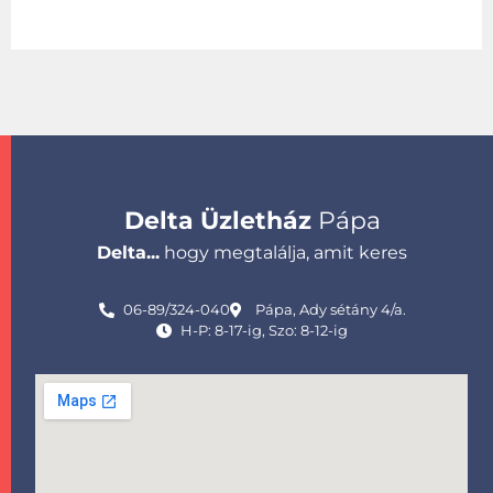
Delta Üzletház
Pápa
Delta...
hogy megtalálja, amit keres
06-89/324-040
Pápa, Ady sétány 4/a.
H-P: 8-17-ig, Szo: 8-12-ig