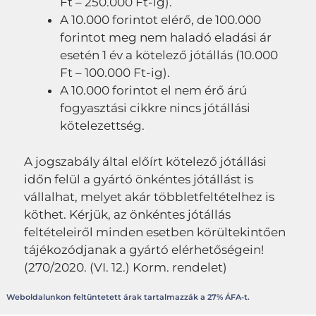
Ft – 250.000 Ft-ig).
A 10.000 forintot elérő, de 100.000
forintot meg nem haladó eladási ár
esetén 1 év a kötelező jótállás (10.000
Ft – 100.000 Ft-ig).
A 10.000 forintot el nem érő árú
fogyasztási cikkre nincs jótállási
kötelezettség.
A jogszabály által előírt kötelező jótállási
időn felül a gyártó önkéntes jótállást is
vállalhat, melyet akár többletfeltételhez is
köthet. Kérjük, az önkéntes jótállás
feltételeiről minden esetben körültekintően
tájékozódjanak a gyártó elérhetőségein!
(270/2020. (VI. 12.) Korm. rendelet)
Weboldalunkon feltüntetett árak tartalmazzák a 27% ÁFA-t.