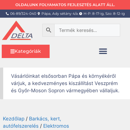
OLDALUNK FOLYAMATOS FEJLESZTÉS ALATT ÁLL.
06-89/324-040
Pápa, Ady sétány 4/a.
H-P: 8-17-ig, Szo: 8-12-ig
Kategóriák
Vásárlóinkat elsősorban Pápa és környékéről
várjuk, a kedvezményes kiszállítást Veszprém
és Győr-Moson Sopron vármegyében vállaljuk.
Kezdőlap
/
Barkács, kert,
autófelszerelés
/
Elektromos