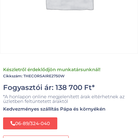
Készletről érdeklődjön munkatársunknál!
Cikkszám: THECORSAIRE2750W
Fogyasztói ár:
138 700
Ft
*
*A honlapon online megjelenített árak eltérhetnek az
üzletben feltüntetett áraktól
Kedvezményes szállítás Pápa és környékén
06-89/324-040