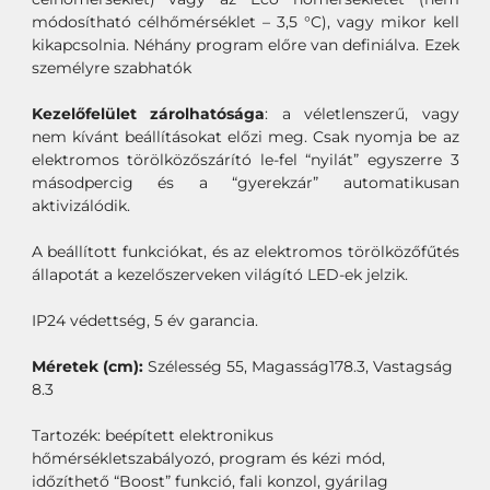
módosítható célhőmérséklet – 3,5 °C), vagy mikor kell
kikapcsolnia. Néhány program előre van definiálva. Ezek
személyre szabhatók
Kezelőfelület zárolhatósága
: a véletlenszerű, vagy
nem kívánt beállításokat előzi meg. Csak nyomja be az
elektromos törölközőszárító le-fel “nyilát” egyszerre 3
másodpercig és a “gyerekzár” automatikusan
aktivizálódik.
A beállított funkciókat, és az elektromos törölközőfűtés
állapotát a kezelőszerveken világító LED-ek jelzik.
IP24 védettség, 5 év garancia.
Méretek (cm):
Szélesség 55, Magasság178.3, Vastagság
8.3
Tartozék: beépített elektronikus
hőmérsékletszabályozó, program és kézi mód,
időzíthető “Boost” funkció, fali konzol, gyárilag