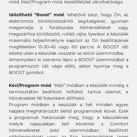
mód, Kézi/Program mód, kezelőfelület zárolhatósága
Időzíthető “Boost” mód
: lehetővé teszi, hogy Ön, az
elektromos törölközőszárító segítségével, gyorsan
megemelje a fürdőszoba hőmérsékletét vagy
megszárítsa törölközőit, ruháit rajta. Ilyenkor a készülék
maximális teljesítményre kapcsol az Ön beállításának
megfelelően 15-30-45 vagy 60 percre. A BOOST idő
letelte után a készülék visszatér az előző üzemmódba.
Amennyiben ki szeretne lépni a BOOST üzemmódból a
programozott idő vége előtt, akkor nyomja meg a
BOOST gombot.
Kézi/Program mód
: “Kézi” módban a készülék mindig a
termosztáton beállított hőfokot tartva üzemel, a
hőmérséklet fél fokonként állítható.
Program módban a készülék a hét minden egyes
napjára meghatározott belső programokat követ. Ezek
a programok határozzák meg, hogy a készüléknek
melyik napszakban kell követnie a Comfort
hőmérsékletet (kézi üzemmódban beállított
célhőmérséklet) vagy az Eco hőmérsékletet (nem