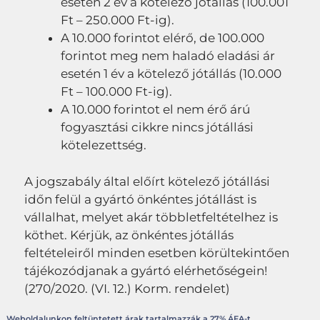
esetén 2 év a kötelező jótállás (100.001
Ft – 250.000 Ft-ig).
A 10.000 forintot elérő, de 100.000
forintot meg nem haladó eladási ár
esetén 1 év a kötelező jótállás (10.000
Ft – 100.000 Ft-ig).
A 10.000 forintot el nem érő árú
fogyasztási cikkre nincs jótállási
kötelezettség.
A jogszabály által előírt kötelező jótállási
időn felül a gyártó önkéntes jótállást is
vállalhat, melyet akár többletfeltételhez is
köthet. Kérjük, az önkéntes jótállás
feltételeiről minden esetben körültekintően
tájékozódjanak a gyártó elérhetőségein!
(270/2020. (VI. 12.) Korm. rendelet)
Weboldalunkon feltüntetett árak tartalmazzák a 27% ÁFA-t.