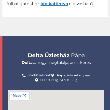
fülhallgatókhoz
ide kattintva
elolvasható.
Delta Üzletház
Pápa
Delta...
hogy megtalálja, amit keres
06-89/324-040
Pápa, Ady sétány 4/a.
H-P: 8-17-ig, Szo: 8-12-ig