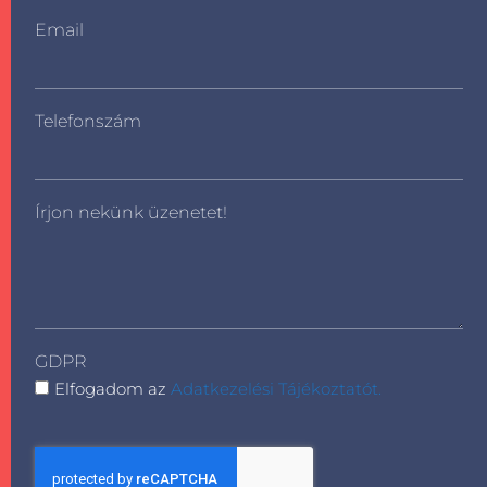
Email
Telefonszám
Írjon nekünk üzenetet!
GDPR
Elfogadom az
Adatkezelési Tájékoztatót.