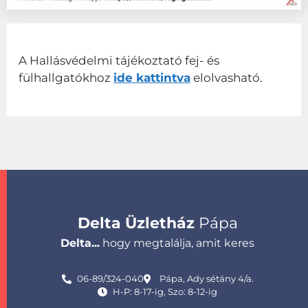
A Hallásvédelmi tájékoztató fej- és
fülhallgatókhoz
ide kattintva
elolvasható.
Delta Üzletház
Pápa
Delta...
hogy megtalálja, amit keres
06-89/324-040
Pápa, Ady sétány 4/a.
H-P: 8-17-ig, Szo: 8-12-ig