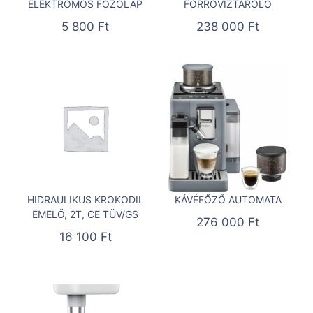
ELEKTROMOS FŐZŐLAP
FORRÓVÍZTÁROLÓ
5 800
Ft
238 000
Ft
HIDRAULIKUS KROKODIL
KÁVÉFŐZŐ AUTOMATA
EMELŐ, 2T, CE TÜV/GS
276 000
Ft
16 100
Ft