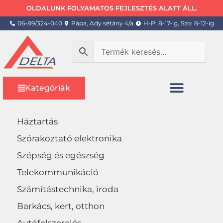
OLDALUNK FOLYAMATOS FEJLESZTÉS ALATT ÁLL.
06-89/324-040
Pápa, Ady sétány 4/a.
H-P: 8-17-ig, Szo: 8-12-ig
Kategóriák
Háztartás
Szórakoztató elektronika
Szépség és egészség
Telekommunikáció
Számítástechnika, iroda
Barkács, kert, otthon