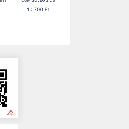
IN1
CUMISÜVEG 2 DB
10 700
Ft