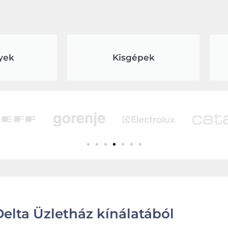
yek
Kisgépek
elta Üzletház kínálatából