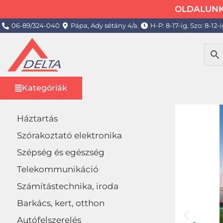
OLDALUNK 
06-89/324-040
Pápa, Ady sétány 4/a.
H-P: 8-17-ig, Szo: 8-12-i
Kategóriák
Háztartás
Szórakoztató elektronika
Szépség és egészség
Telekommunikáció
Számítástechnika, iroda
Barkács, kert, otthon
Autófelszerelés