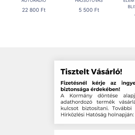
AUTÓRÁDIÓ
HAJSÜTŐVAS
ELEM 
BL
22 800
Ft
5 500
Ft