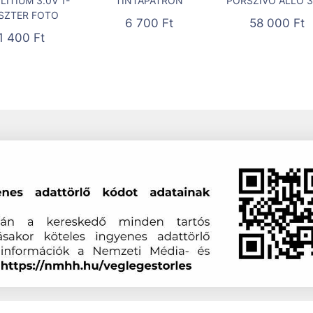
LÍTIUM 3.0V 1-
TINTAPATRON
PORSZÍVÓ ÁLLÓ 3
ISZTER FOTO
6 700
Ft
58 000
Ft
1 400
Ft