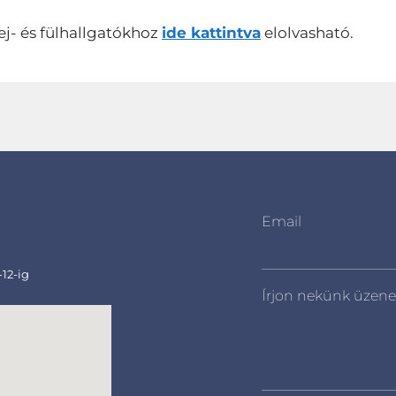
ej- és fülhallgatókhoz
ide kattintva
elolvasható.
Email
-12-ig
Írjon nekünk üzene