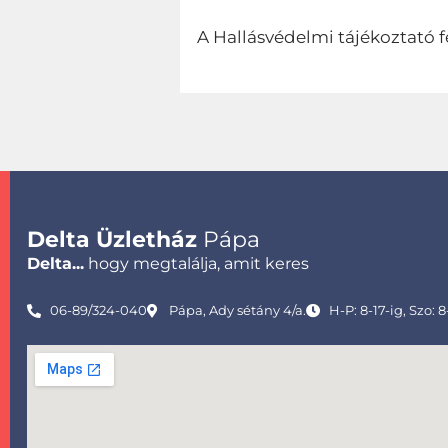
A Hallásvédelmi tájékoztató f
Delta Üzletház
Pápa
Delta...
hogy megtalálja, amit keres
06-89/324-040
Pápa, Ady sétány 4/a.
H-P: 8-17-ig, Szo: 8