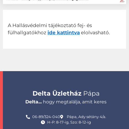
A Hallásvédelmi tájékoztató fej- és
fülhallgatókhoz
ide kattintva
elolvasható.
Delta Üzletház
Pápa
Delta...
hogy megtalálja, amit keres
06-89/324-040
Pápa, Ady sétány 4/a.
H-P: 8-17-ig, Szo: 8-12-ig