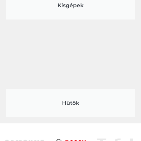
Kisgépek
Hűtők