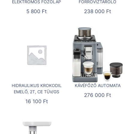
ELEKTROMOS FŐZŐLAP
FORRÓVÍZTÁROLÓ
5 800
Ft
238 000
Ft
HIDRAULIKUS KROKODIL
KÁVÉFŐZŐ AUTOMATA
EMELŐ, 2T, CE TÜV/GS
276 000
Ft
16 100
Ft