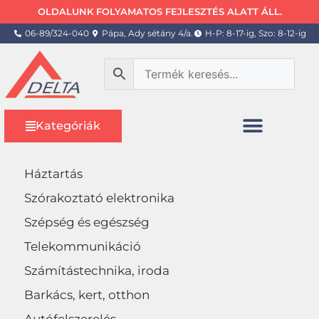
OLDALUNK FOLYAMATOS FEJLESZTÉS ALATT ÁLL.
06-89/324-040
Pápa, Ady sétány 4/a.
H-P: 8-17-ig, Szo: 8-12-ig
Kategóriák
Háztartás
Szórakoztató elektronika
Szépség és egészség
Telekommunikáció
Számítástechnika, iroda
Barkács, kert, otthon