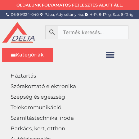
OLDALUNK FOLYAMATOS FEJLESZTÉS ALATT ÁLL.
06-89/324-040
Pápa, Ady sétány 4/a.
H-P: 8-17-ig, Szo: 8-12-ig
Kategóriák
Háztartás
Szórakoztató elektronika
Szépség és egészség
Telekommunikáció
Számítástechnika, iroda
Barkács, kert, otthon