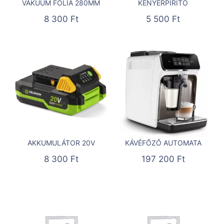
VÁKUUM FÓLIA 280MM
KENYÉRPIRÍTÓ
8 300
Ft
5 500
Ft
AKKUMULÁTOR 20V
KÁVÉFŐZŐ AUTOMATA
8 300
Ft
197 200
Ft