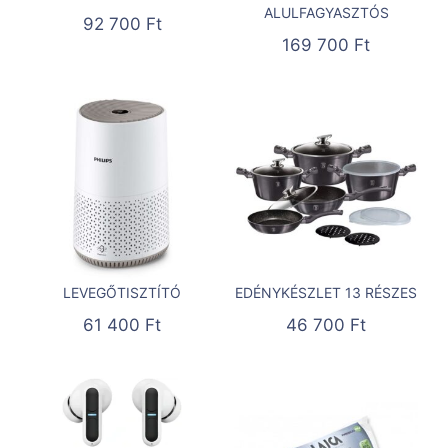
ALULFAGYASZTÓS
92 700
Ft
169 700
Ft
LEVEGŐTISZTÍTÓ
EDÉNYKÉSZLET 13 RÉSZES
61 400
Ft
46 700
Ft