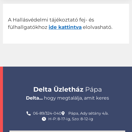
A Hallásvédelmi tájékoztató fej- és
fülhallgatókhoz
ide kattintva
elolvasható.
Delta Üzletház
Pápa
Delta...
hogy megtalálja, amit keres
06-89/324-040
Pápa, Ady sétány 4/a.
H-P: 8-17-ig, Szo: 8-12-ig