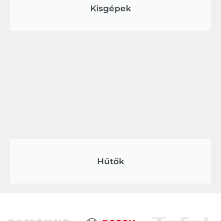
Kisgépek
Hűtők