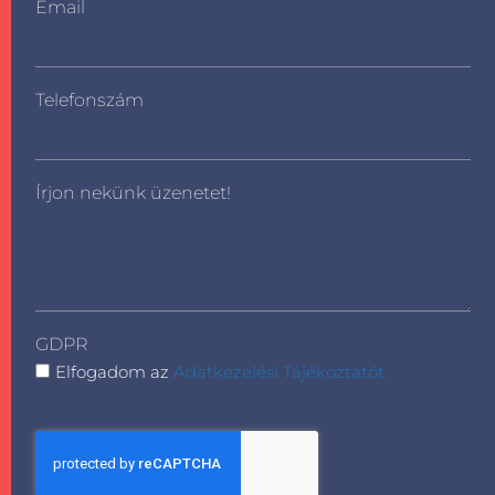
Email
Telefonszám
Írjon nekünk üzenetet!
GDPR
Elfogadom az
Adatkezelési Tájékoztatót.