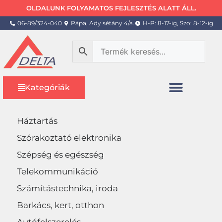
OLDALUNK FOLYAMATOS FEJLESZTÉS ALATT ÁLL.
06-89/324-040
Pápa, Ady sétány 4/a.
H-P: 8-17-ig, Szo: 8-12-ig
Kategóriák
Háztartás
Szórakoztató elektronika
Szépség és egészség
Telekommunikáció
Számítástechnika, iroda
Barkács, kert, otthon