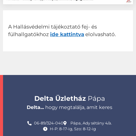
A Hallásvédelmi tájékoztató fej- és
fülhallgatókhoz
ide kattintva
elolvasható.
Delta Üzletház
Pápa
Delta...
hogy megtalálja, amit keres
06-89/324-040
Pápa, Ady sétány 4/a.
H-P: 8-17-ig, Szo: 8-12-ig