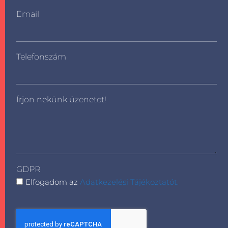
Email
Telefonszám
Írjon nekünk üzenetet!
GDPR
Elfogadom az
Adatkezelési Tájékoztatót.