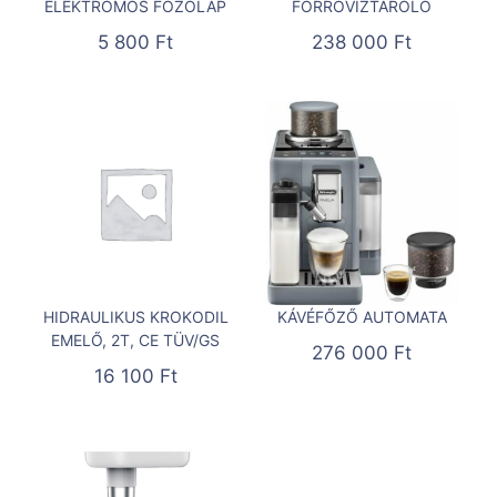
ELEKTROMOS FŐZŐLAP
FORRÓVÍZTÁROLÓ
5 800
Ft
238 000
Ft
HIDRAULIKUS KROKODIL
KÁVÉFŐZŐ AUTOMATA
EMELŐ, 2T, CE TÜV/GS
276 000
Ft
16 100
Ft