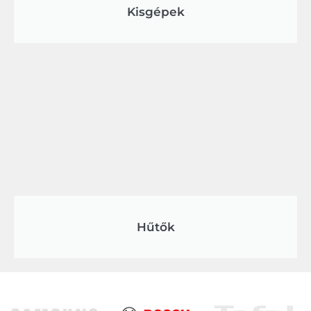
Kisgépek
Hűtők