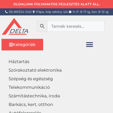
OLDALUNK FOLYAMATOS FEJLESZTÉS ALATT ÁLL.
06-89/324-040
Pápa, Ady sétány 4/a.
H-P: 8-17-ig, Szo: 8-12-ig
Kategóriák
Háztartás
Szórakoztató elektronika
Szépség és egészség
Telekommunikáció
Számítástechnika, iroda
Barkács, kert, otthon