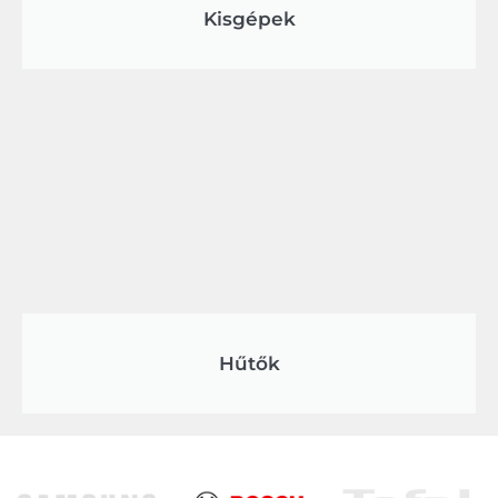
Kisgépek
Hűtők