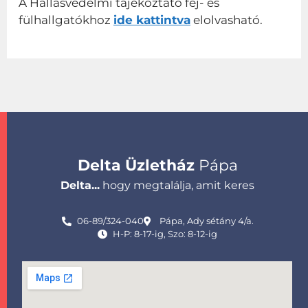
A Hallásvédelmi tájékoztató fej- és
fülhallgatókhoz
ide kattintva
elolvasható.
Delta Üzletház
Pápa
Delta...
hogy megtalálja, amit keres
06-89/324-040
Pápa, Ady sétány 4/a.
H-P: 8-17-ig, Szo: 8-12-ig