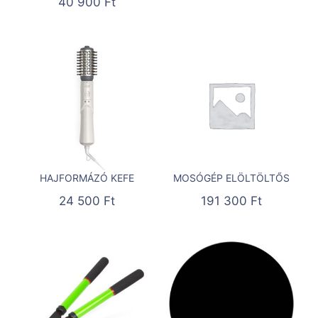
40 900
Ft
HAJFORMÁZÓ KEFE
MOSÓGÉP ELÖLTÖLTŐS
24 500
Ft
191 300
Ft