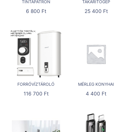
TINTAPATRON
TAKARÍTÓGÉP
6 800
Ft
25 400
Ft
FORRÓVÍZTÁROLÓ
MÉRLEG KONYHAI
116 700
Ft
4 400
Ft